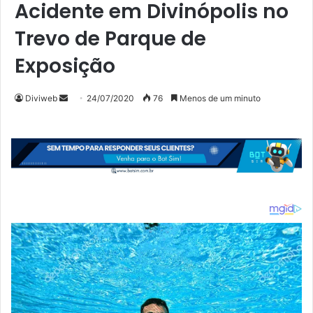
Acidente em Divinópolis no
Trevo de Parque de
Exposição
Mande
Diviweb
24/07/2020
76
Menos de um minuto
um
e-
mail