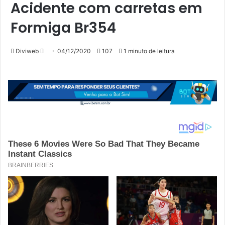
Acidente com carretas em
Formiga Br354
Mande
Diviweb
04/12/2020
107
1 minuto de leitura
um
e-
mail