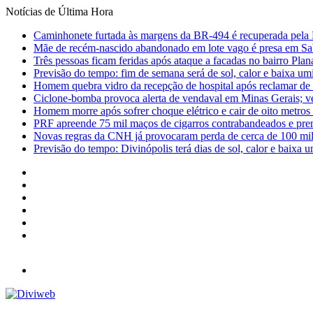
Notícias de Última Hora
Caminhonete furtada às margens da BR-494 é recuperada pela 
Mãe de recém-nascido abandonado em lote vago é presa em Sa
Três pessoas ficam feridas após ataque a facadas no bairro Plan
Previsão do tempo: fim de semana será de sol, calor e baixa u
Homem quebra vidro da recepção de hospital após reclamar de
Ciclone-bomba provoca alerta de vendaval em Minas Gerais; vej
Homem morre após sofrer choque elétrico e cair de oito metro
PRF apreende 75 mil maços de cigarros contrabandeados e pre
Novas regras da CNH já provocaram perda de cerca de 100 mil 
Previsão do tempo: Divinópolis terá dias de sol, calor e baixa u
Facebook
X
YouTube
Instagram
Entrar
Barra
Lateral
Menu