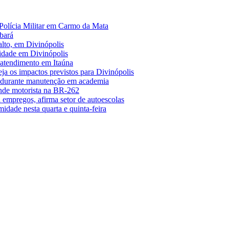
Polícia Militar em Carmo da Mata
bará
alto, em Divinópolis
midade em Divinópolis
 atendimento em Itaúna
a os impactos previstos para Divinópolis
s durante manutenção em academia
nde motorista na BR-262
empregos, afirma setor de autoescolas
midade nesta quarta e quinta-feira