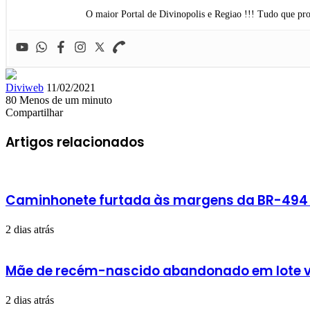
O maior Portal de Divinopolis e Regiao !!! Tudo que pro
Mande
Diviweb
11/02/2021
um
80
Menos de um minuto
Facebook
X
Linkedin
Skype
Messenger
Messenger
WhatsApp
Telegram
e-
Compartilhar
Facebook
X
Linkedin
Skype
Messenger
Messenger
WhatsApp
Telegram
Compartilhar
Imprimir
mail
via
Artigos relacionados
e-
mail
Caminhonete furtada às margens da BR-494 é
2 dias atrás
Mãe de recém-nascido abandonado em lote v
2 dias atrás