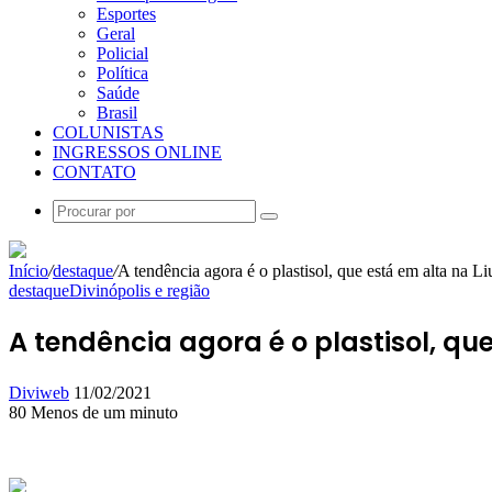
Esportes
Geral
Policial
Política
Saúde
Brasil
COLUNISTAS
INGRESSOS ONLINE
CONTATO
Procurar
por
Início
/
destaque
/
A tendência agora é o plastisol, que está em alta na L
destaque
Divinópolis e região
A tendência agora é o plastisol, qu
Mande
Diviweb
11/02/2021
um
80
Menos de um minuto
Facebook
X
Linkedin
Skype
Messenger
Messenger
WhatsApp
Telegram
e-
mail