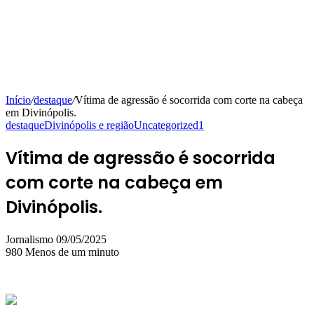
Início
/
destaque
/
Vítima de agressão é socorrida com corte na cabeça
em Divinópolis.
destaque
Divinópolis e região
Uncategorized1
Vítima de agressão é socorrida
com corte na cabeça em
Divinópolis.
Mande
Jornalismo
09/05/2025
um
980
Menos de um minuto
e-
mail