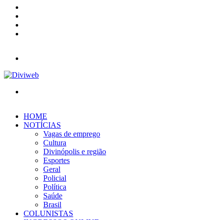
YouTube
Instagram
Entrar
Barra
Lateral
Menu
Procurar
por
HOME
NOTÍCIAS
Vagas de emprego
Cultura
Divinópolis e região
Esportes
Geral
Policial
Política
Saúde
Brasil
COLUNISTAS