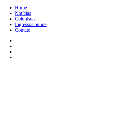
Home
Notícias
Colunistas
Ingressos online
Contato
Facebook
X
YouTube
Instagram
Facebook
X
WhatsApp
Telegram
Viber