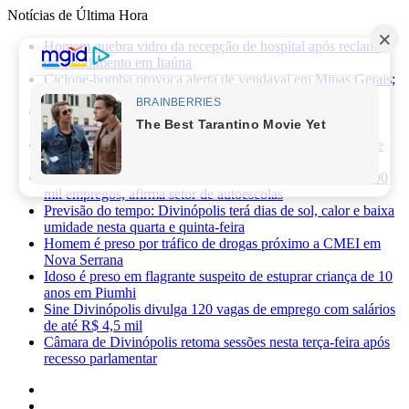
Notícias de Última Hora
Homem quebra vidro da recepção de hospital após reclamar
de atendimento em Itaúna
Ciclone-bomba provoca alerta de vendaval em Minas Gerais;
veja os impactos previstos para Divinópolis
Homem morre após sofrer choque elétrico e cair de oito
metros durante manutenção em academia
PRF apreende 75 mil maços de cigarros contrabandeados e
prende motorista na BR-262
Novas regras da CNH já provocaram perda de cerca de 100
mil empregos, afirma setor de autoescolas
Previsão do tempo: Divinópolis terá dias de sol, calor e baixa
umidade nesta quarta e quinta-feira
Homem é preso por tráfico de drogas próximo a CMEI em
Nova Serrana
Idoso é preso em flagrante suspeito de estuprar criança de 10
anos em Piumhi
Sine Divinópolis divulga 120 vagas de emprego com salários
de até R$ 4,5 mil
Câmara de Divinópolis retoma sessões nesta terça-feira após
recesso parlamentar
Facebook
X