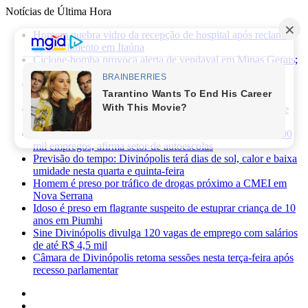
Notícias de Última Hora
Homem quebra vidro da recepção de hospital após reclamar
de atendimento em Itaúna
Ciclone-bomba provoca alerta de vendaval em Minas Gerais;
veja os impactos previstos para Divinópolis
Homem morre após sofrer choque elétrico e cair de oito
metros durante manutenção em academia
PRF apreende 75 mil maços de cigarros contrabandeados e
prende motorista na BR-262
Novas regras da CNH já provocaram perda de cerca de 100
mil empregos, afirma setor de autoescolas
Previsão do tempo: Divinópolis terá dias de sol, calor e baixa
umidade nesta quarta e quinta-feira
Homem é preso por tráfico de drogas próximo a CMEI em
Nova Serrana
Idoso é preso em flagrante suspeito de estuprar criança de 10
anos em Piumhi
Sine Divinópolis divulga 120 vagas de emprego com salários
de até R$ 4,5 mil
Câmara de Divinópolis retoma sessões nesta terça-feira após
recesso parlamentar
Facebook
X