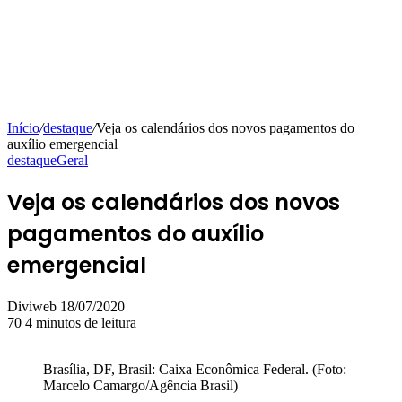
Início
/
destaque
/
Veja os calendários dos novos pagamentos do
auxílio emergencial
destaque
Geral
Veja os calendários dos novos
pagamentos do auxílio
emergencial
Mande
Diviweb
18/07/2020
um
70
4 minutos de leitura
e-
mail
Brasília, DF, Brasil: Caixa Econômica Federal. (Foto:
Marcelo Camargo/Agência Brasil)