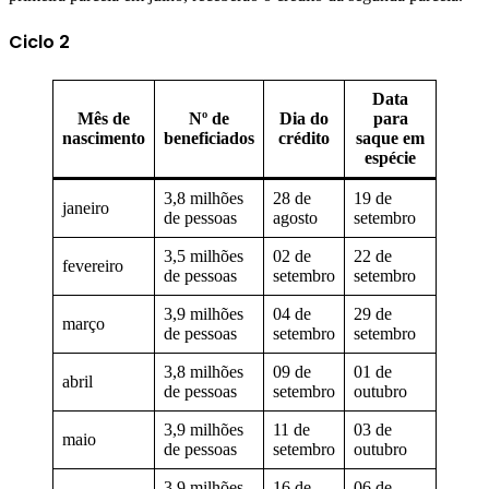
Ciclo 2
Data
Mês de
Nº de
Dia do
para
nascimento
beneficiados
crédito
saque em
espécie
3,8 milhões
28 de
19 de
janeiro
de pessoas
agosto
setembro
3,5 milhões
02 de
22 de
fevereiro
de pessoas
setembro
setembro
3,9 milhões
04 de
29 de
março
de pessoas
setembro
setembro
3,8 milhões
09 de
01 de
abril
de pessoas
setembro
outubro
3,9 milhões
11 de
03 de
maio
de pessoas
setembro
outubro
3,9 milhões
16 de
06 de