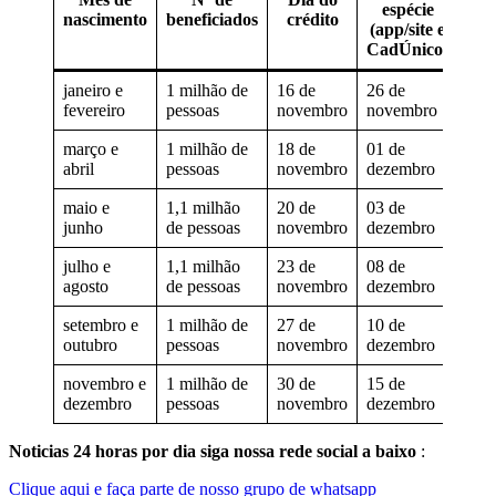
espécie
nascimento
beneficiados
crédito
(app/site e
CadÚnico)
janeiro e
1 milhão de
16 de
26 de
fevereiro
pessoas
novembro
novembro
março e
1 milhão de
18 de
01 de
abril
pessoas
novembro
dezembro
maio e
1,1 milhão
20 de
03 de
junho
de pessoas
novembro
dezembro
julho e
1,1 milhão
23 de
08 de
agosto
de pessoas
novembro
dezembro
setembro e
1 milhão de
27 de
10 de
outubro
pessoas
novembro
dezembro
novembro e
1 milhão de
30 de
15 de
dezembro
pessoas
novembro
dezembro
Noticias 24 horas por dia siga nossa rede social a baixo
:
Clique aqui e faça parte de nosso grupo de whatsapp