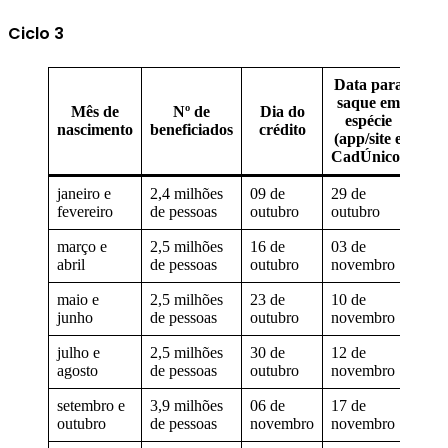
Ciclo 3
Data para
saque em
Mês de
Nº de
Dia do
espécie
nascimento
beneficiados
crédito
(app/site e
CadÚnico)
janeiro e
2,4 milhões
09 de
29 de
fevereiro
de pessoas
outubro
outubro
março e
2,5 milhões
16 de
03 de
abril
de pessoas
outubro
novembro
maio e
2,5 milhões
23 de
10 de
junho
de pessoas
outubro
novembro
julho e
2,5 milhões
30 de
12 de
agosto
de pessoas
outubro
novembro
setembro e
3,9 milhões
06 de
17 de
outubro
de pessoas
novembro
novembro