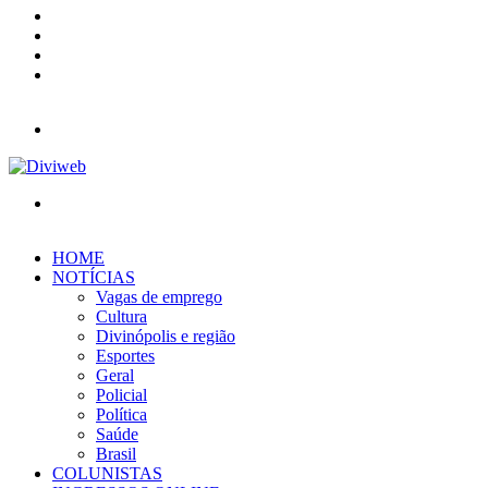
YouTube
Instagram
Entrar
Barra
Lateral
Menu
Procurar
por
HOME
NOTÍCIAS
Vagas de emprego
Cultura
Divinópolis e região
Esportes
Geral
Policial
Política
Saúde
Brasil
COLUNISTAS