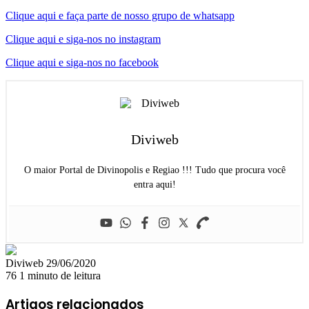
Clique aqui e faça parte de nosso grupo de whatsapp
Clique aqui e siga-nos no instagram
Clique aqui e siga-nos no facebook
Diviweb
O maior Portal de Divinopolis e Regiao !!! Tudo que procura você
entra aqui!
Mande
Diviweb
29/06/2020
um
76
1 minuto de leitura
e-
mail
Artigos relacionados