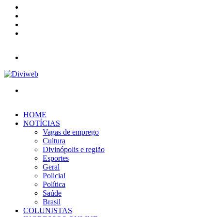
YouTube
Instagram
Entrar
Barra
Lateral
Menu
Procurar
por
HOME
NOTÍCIAS
Vagas de emprego
Cultura
Divinópolis e região
Esportes
Geral
Policial
Política
Saúde
Brasil
COLUNISTAS