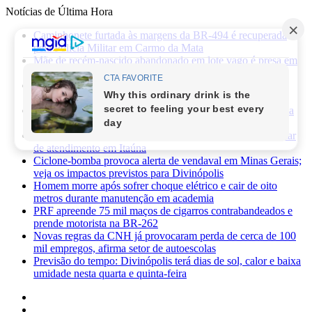
Notícias de Última Hora
Caminhonete furtada às margens da BR-494 é recuperada
pela Polícia Militar em Carmo da Mata
Mãe de recém-nascido abandonado em lote vago é presa em
Sabará
Três pessoas ficam feridas após ataque a facadas no bairro
Planalto, em Divinópolis
Previsão do tempo: fim de semana será de sol, calor e baixa
umidade em Divinópolis
Homem quebra vidro da recepção de hospital após reclamar
de atendimento em Itaúna
Ciclone-bomba provoca alerta de vendaval em Minas Gerais;
veja os impactos previstos para Divinópolis
Homem morre após sofrer choque elétrico e cair de oito
metros durante manutenção em academia
PRF apreende 75 mil maços de cigarros contrabandeados e
prende motorista na BR-262
Novas regras da CNH já provocaram perda de cerca de 100
mil empregos, afirma setor de autoescolas
Previsão do tempo: Divinópolis terá dias de sol, calor e baixa
umidade nesta quarta e quinta-feira
Facebook
X