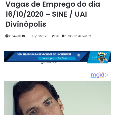
Vagas de Emprego do dia
16/10/2020 – SINE / UAI
Divinópolis
Mande
Diviweb
16/10/2020
96
1 minuto de leitura
um
e-
mail