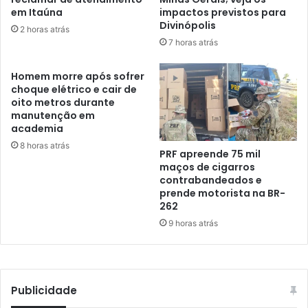
em Itaúna
impactos previstos para
Divinópolis
2 horas atrás
7 horas atrás
Homem morre após sofrer
choque elétrico e cair de
oito metros durante
manutenção em
academia
8 horas atrás
PRF apreende 75 mil
maços de cigarros
contrabandeados e
prende motorista na BR-
262
9 horas atrás
Publicidade