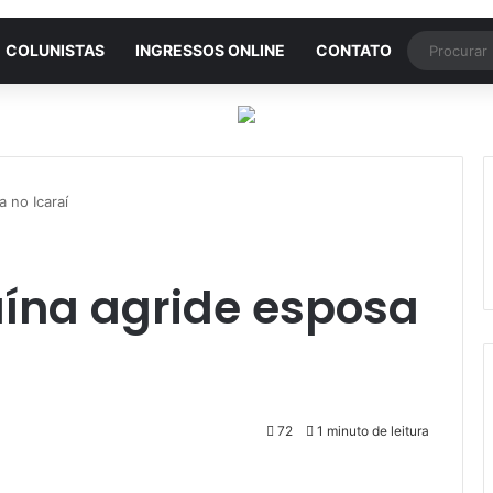
COLUNISTAS
INGRESSOS ONLINE
CONTATO
 no Icaraí
aína agride esposa
72
1 minuto de leitura