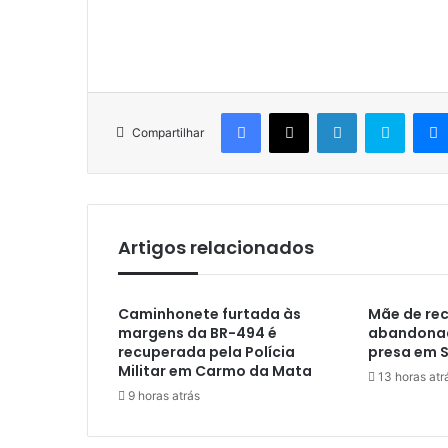
Facebook
X
Linkedin
Skype
Compartilhar
Artigos relacionados
Caminhonete furtada às
Mãe de re
margens da BR-494 é
abandonad
recuperada pela Polícia
presa em 
Militar em Carmo da Mata
13 horas atr
9 horas atrás