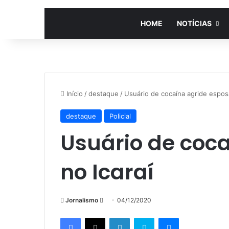
HOME
NOTÍCIAS
Início
/
destaque
/
Usuário de cocaína agride esposa
destaque
Policial
Usuário de coc
no Icaraí
Mande
Jornalismo
04/12/2020
um
Facebook
X
Linkedin
Skype
Messenger
e-