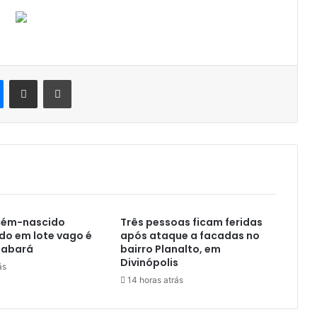
Messenger
Compartilhar via e-mail
Imprimir
cém-nascido
Três pessoas ficam feridas
o em lote vago é
após ataque a facadas no
Sabará
bairro Planalto, em
Divinópolis
ás
14 horas atrás