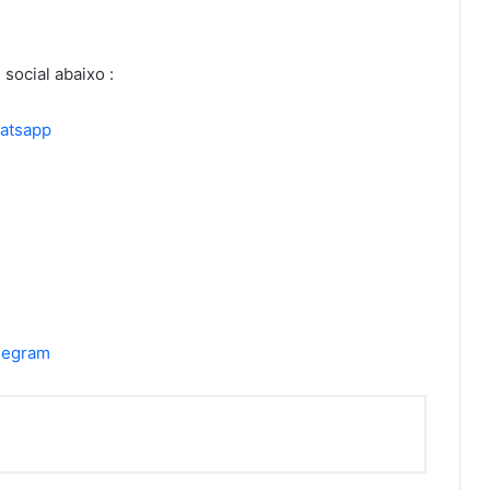
 social abaixo :
hatsapp
elegram