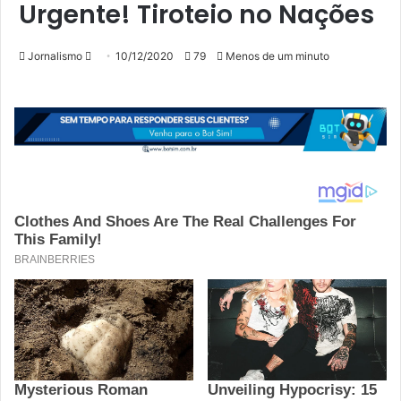
Urgente! Tiroteio no Nações
Mande
Jornalismo
10/12/2020
79
Menos de um minuto
um
e-
mail