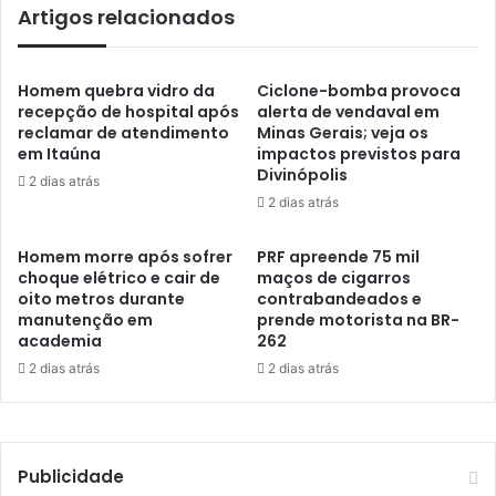
Artigos relacionados
Homem quebra vidro da
Ciclone-bomba provoca
recepção de hospital após
alerta de vendaval em
reclamar de atendimento
Minas Gerais; veja os
em Itaúna
impactos previstos para
Divinópolis
2 dias atrás
2 dias atrás
Homem morre após sofrer
PRF apreende 75 mil
choque elétrico e cair de
maços de cigarros
oito metros durante
contrabandeados e
manutenção em
prende motorista na BR-
academia
262
2 dias atrás
2 dias atrás
Publicidade