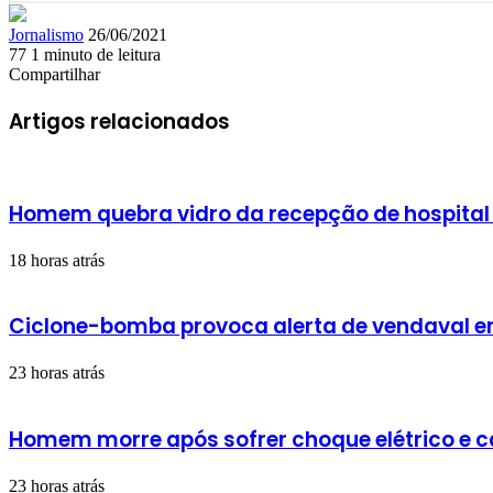
Mande
Jornalismo
26/06/2021
um
77
1 minuto de leitura
Facebook
X
Linkedin
Skype
Messenger
Messenger
WhatsApp
Telegram
e-
Compartilhar
Facebook
X
Linkedin
Skype
Messenger
Messenger
WhatsApp
Telegram
Compartilhar
Imprimir
mail
via
Artigos relacionados
e-
mail
Homem quebra vidro da recepção de hospital
18 horas atrás
Ciclone-bomba provoca alerta de vendaval em 
23 horas atrás
Homem morre após sofrer choque elétrico e 
23 horas atrás