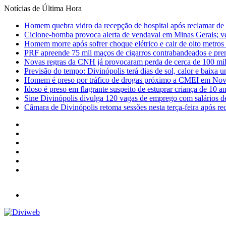
Notícias de Última Hora
Homem quebra vidro da recepção de hospital após reclamar de
Ciclone-bomba provoca alerta de vendaval em Minas Gerais; vej
Homem morre após sofrer choque elétrico e cair de oito metro
PRF apreende 75 mil maços de cigarros contrabandeados e pre
Novas regras da CNH já provocaram perda de cerca de 100 mil 
Previsão do tempo: Divinópolis terá dias de sol, calor e baixa u
Homem é preso por tráfico de drogas próximo a CMEI em Nov
Idoso é preso em flagrante suspeito de estuprar criança de 10 
Sine Divinópolis divulga 120 vagas de emprego com salários de
Câmara de Divinópolis retoma sessões nesta terça-feira após re
Facebook
X
YouTube
Instagram
Entrar
Barra
Lateral
Menu