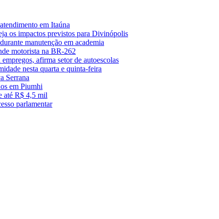
 atendimento em Itaúna
a os impactos previstos para Divinópolis
s durante manutenção em academia
nde motorista na BR-262
empregos, afirma setor de autoescolas
midade nesta quarta e quinta-feira
a Serrana
anos em Piumhi
 até R$ 4,5 mil
cesso parlamentar