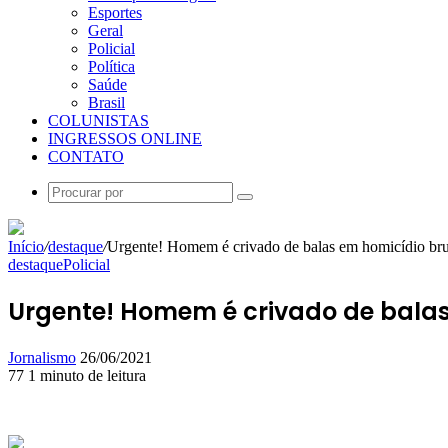
Esportes
Geral
Policial
Política
Saúde
Brasil
COLUNISTAS
INGRESSOS ONLINE
CONTATO
Procurar
por
Início
/
destaque
/
Urgente! Homem é crivado de balas em homicídio bru
destaque
Policial
Urgente! Homem é crivado de balas
Mande
Jornalismo
26/06/2021
um
77
1 minuto de leitura
Facebook
X
Linkedin
Skype
Messenger
Messenger
WhatsApp
Telegram
e-
mail