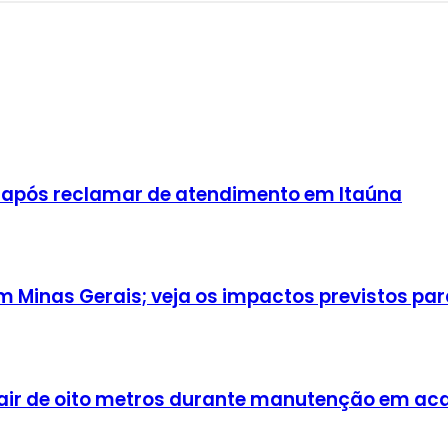
 após reclamar de atendimento em Itaúna
Minas Gerais; veja os impactos previstos para
cair de oito metros durante manutenção em a