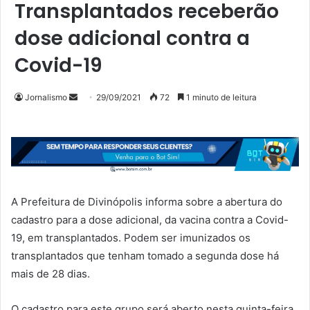
Transplantados receberão
dose adicional contra a
Covid-19
Mande
Jornalismo
29/09/2021
72
1 minuto de leitura
um
e-
mail
A Prefeitura de Divinópolis informa sobre a abertura do
cadastro para a dose adicional, da vacina contra a Covid-
19, em transplantados. Podem ser imunizados os
transplantados que tenham tomado a segunda dose há
mais de 28 dias.
O cadastro para este grupo será aberto nesta quinta-feira