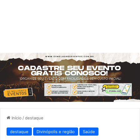
Início
/
destaque
destaque
Divinópolis e região
Saúde