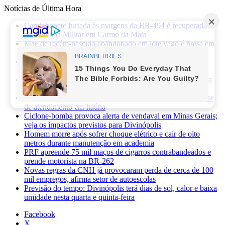
Notícias de Última Hora
Caminhonete furtada às margens da BR-494 é recuperada
pela Polícia Militar em Carmo da Mata
Mãe de recém-nascido abandonado em lote vago é presa em
Sabará
Três pessoas ficam feridas após ataque a facadas no bairro
Planalto, em Divinópolis
Previsão do tempo: fim de semana será de sol, calor e baixa
umidade em Divinópolis
Homem quebra vidro da recepção de hospital após reclamar
de atendimento em Itaúna
Ciclone-bomba provoca alerta de vendaval em Minas Gerais;
veja os impactos previstos para Divinópolis
Homem morre após sofrer choque elétrico e cair de oito
metros durante manutenção em academia
PRF apreende 75 mil maços de cigarros contrabandeados e
prende motorista na BR-262
Novas regras da CNH já provocaram perda de cerca de 100
mil empregos, afirma setor de autoescolas
Previsão do tempo: Divinópolis terá dias de sol, calor e baixa
umidade nesta quarta e quinta-feira
Facebook
X