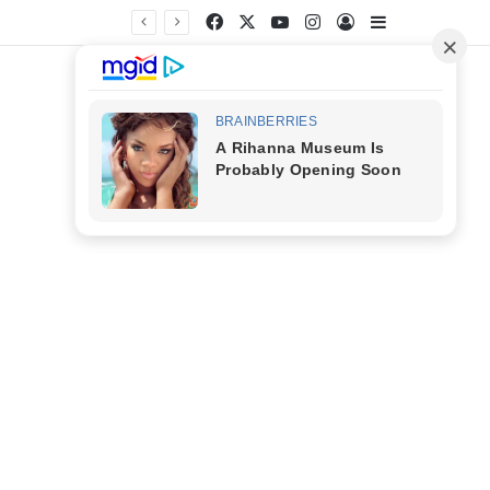
Facebook
X
YouTube
Instagram
Entrar
Barra Latera
s