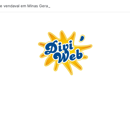
e vendaval em Minas Gerais; veja os impactos previstos para Divinópoli