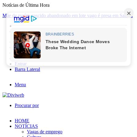
Notícias de Última Hora
Mãe de recém-nascido abandonado em lote vago é presa em Sabará
Facebook
X
YouTube
Instagram
Entrar
Barra Lateral
Menu
Procurar por
HOME
NOTÍCIAS
Vagas de emprego