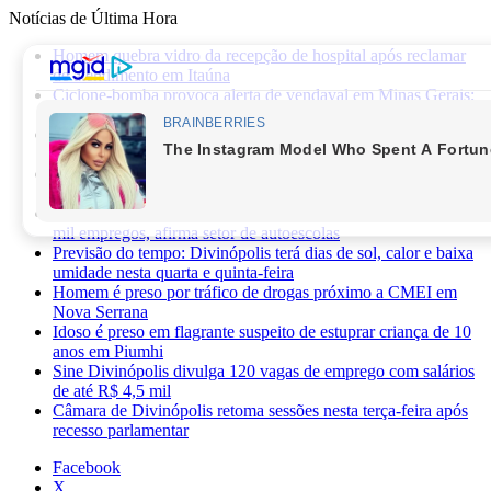
Notícias de Última Hora
Homem quebra vidro da recepção de hospital após reclamar
de atendimento em Itaúna
Ciclone-bomba provoca alerta de vendaval em Minas Gerais;
veja os impactos previstos para Divinópolis
Homem morre após sofrer choque elétrico e cair de oito
metros durante manutenção em academia
PRF apreende 75 mil maços de cigarros contrabandeados e
prende motorista na BR-262
Novas regras da CNH já provocaram perda de cerca de 100
mil empregos, afirma setor de autoescolas
Previsão do tempo: Divinópolis terá dias de sol, calor e baixa
umidade nesta quarta e quinta-feira
Homem é preso por tráfico de drogas próximo a CMEI em
Nova Serrana
Idoso é preso em flagrante suspeito de estuprar criança de 10
anos em Piumhi
Sine Divinópolis divulga 120 vagas de emprego com salários
de até R$ 4,5 mil
Câmara de Divinópolis retoma sessões nesta terça-feira após
recesso parlamentar
Facebook
X