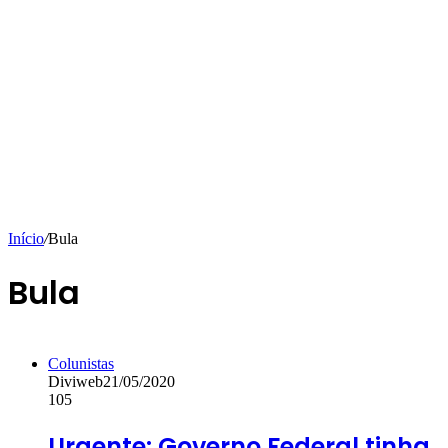
Início
/
Bula
Bula
Colunistas
Diviweb
21/05/2020
105
Urgente: Governo Federal tinha