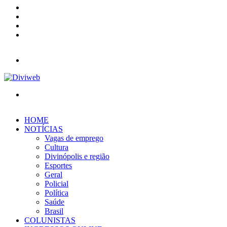
YouTube
Instagram
Entrar
Barra
Lateral
Menu
Procurar
por
HOME
NOTÍCIAS
Vagas de emprego
Cultura
Divinópolis e região
Esportes
Geral
Policial
Política
Saúde
Brasil
COLUNISTAS