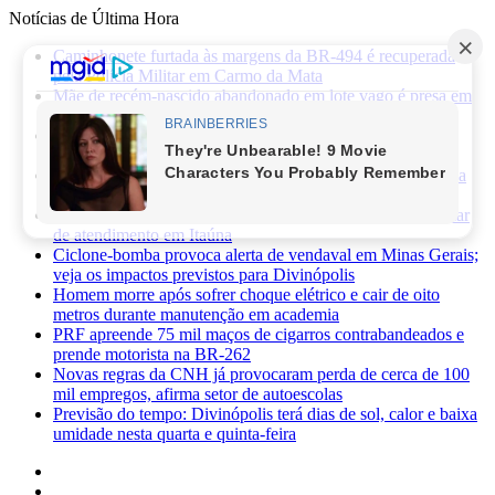
Notícias de Última Hora
Caminhonete furtada às margens da BR-494 é recuperada
pela Polícia Militar em Carmo da Mata
Mãe de recém-nascido abandonado em lote vago é presa em
Sabará
Três pessoas ficam feridas após ataque a facadas no bairro
Planalto, em Divinópolis
Previsão do tempo: fim de semana será de sol, calor e baixa
umidade em Divinópolis
Homem quebra vidro da recepção de hospital após reclamar
de atendimento em Itaúna
Ciclone-bomba provoca alerta de vendaval em Minas Gerais;
veja os impactos previstos para Divinópolis
Homem morre após sofrer choque elétrico e cair de oito
metros durante manutenção em academia
PRF apreende 75 mil maços de cigarros contrabandeados e
prende motorista na BR-262
Novas regras da CNH já provocaram perda de cerca de 100
mil empregos, afirma setor de autoescolas
Previsão do tempo: Divinópolis terá dias de sol, calor e baixa
umidade nesta quarta e quinta-feira
Facebook
X