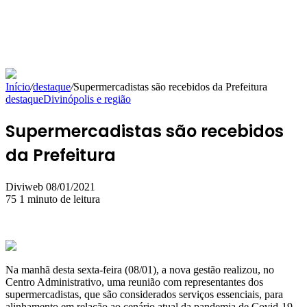
Início
/
destaque
/
Supermercadistas são recebidos da Prefeitura
destaque
Divinópolis e região
Supermercadistas são recebidos
da Prefeitura
Mande
Diviweb
08/01/2021
um
75
1 minuto de leitura
e-
mail
Na manhã desta sexta-feira (08/01), a nova gestão realizou, no
Centro Administrativo, uma reunião com representantes dos
supermercadistas, que são considerados serviços essenciais, para
alinhamento em relação ao cenário atual da pandemia de Covid-19