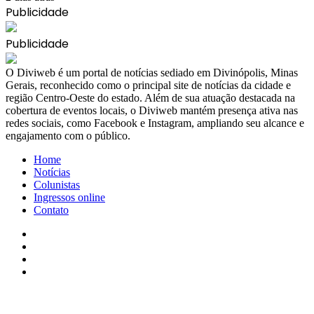
Publicidade
Publicidade
​O Diviweb é um portal de notícias sediado em Divinópolis, Minas
Gerais, reconhecido como o principal site de notícias da cidade e
região Centro-Oeste do estado. Além de sua atuação destacada na
cobertura de eventos locais, o Diviweb mantém presença ativa nas
redes sociais, como Facebook e Instagram, ampliando seu alcance e
engajamento com o público.
Home
Notícias
Colunistas
Ingressos online
Contato
Facebook
X
YouTube
Instagram
Facebook
X
WhatsApp
Telegram
Viber