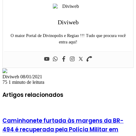
Diviweb
O maior Portal de Divinopolis e Regiao !!! Tudo que procura você
entra aqui!
Mande
Diviweb
08/01/2021
um
75
1 minuto de leitura
e-
mail
Artigos relacionados
Caminhonete furtada às margens da BR-
494 é recuperada pela Polícia Militar em