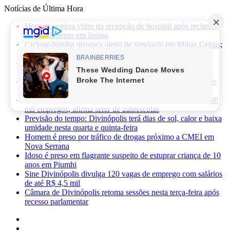
Notícias de Última Hora
Homem quebra vidro da recepção de hospital após reclamar
de atendimento em Itaúna
Ciclone-bomba provoca alerta de vendaval em Minas Gerais;
veja os impactos previstos para Divinópolis
Homem morre após sofrer choque elétrico e cair de oito
metros durante manutenção em academia
PRF apreende 75 mil maços de cigarros contrabandeados e
prende motorista na BR-262
Novas regras da CNH já provocaram perda de cerca de 100
mil empregos, afirma setor de autoescolas
Previsão do tempo: Divinópolis terá dias de sol, calor e baixa
umidade nesta quarta e quinta-feira
Homem é preso por tráfico de drogas próximo a CMEI em
Nova Serrana
Idoso é preso em flagrante suspeito de estuprar criança de 10
anos em Piumhi
Sine Divinópolis divulga 120 vagas de emprego com salários
de até R$ 4,5 mil
Câmara de Divinópolis retoma sessões nesta terça-feira após
recesso parlamentar
Facebook
X