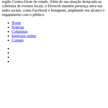
região Centro-Oeste do estado. Além de sua atuação destacada na
cobertura de eventos locais, o Diviweb mantém presença ativa nas
redes sociais, como Facebook e Instagram, ampliando seu alcance e
engajamento com o público.
Home
Notícias
Colunistas
Ingressos online
Contato
Facebook
X
YouTube
Instagram
Facebook
X
WhatsApp
Telegram
Viber