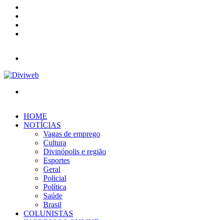
YouTube
Instagram
Entrar
Barra
Lateral
Menu
Procurar
por
HOME
NOTÍCIAS
Vagas de emprego
Cultura
Divinópolis e região
Esportes
Geral
Policial
Política
Saúde
Brasil
COLUNISTAS