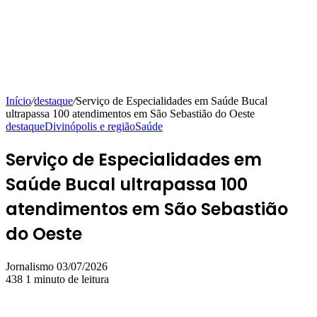
Início
/
destaque
/
Serviço de Especialidades em Saúde Bucal
ultrapassa 100 atendimentos em São Sebastião do Oeste
destaque
Divinópolis e região
Saúde
Serviço de Especialidades em
Saúde Bucal ultrapassa 100
atendimentos em São Sebastião
do Oeste
Mande
Jornalismo
03/07/2026
um
438
1 minuto de leitura
e-
mail