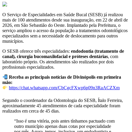
O Serviço de Especialidades em Saúde Bucal (SESB) já realizou
mais de 100 atendimentos desde sua inauguração, em 22 de abril de
2026, em São Sebastião do Oeste. Implantado pela Prefeitura, o
serviço ampliou o acesso da população a tratamentos odontológicos
especializados sem a necessidade de deslocamento para outros
municípios.
O SESB oferece três especialidades:
endodontia (tratamento de
canal), cirurgia bucomaxilofacial e próteses dentárias
, com
laboratório próprio. Os atendimentos são realizados por dois
profissionais especializados.
Receba as principais notícias de Divinópolis em primeira
mão:
https://chat.whatsapp.com/CbCgcFXwp6p09n3RaACZXm
Segundo o coordenador da Odontologia do SESB, Ítalo Ferreira,
aproximadamente 45 atendimentos de cada especialidade foram
realizados em cerca de 45 dias.
“Isso é uma vitória, pois antes tínhamos pactuado com
outro município apenas duas cotas por especialidade
por mês. Agora, temos, inclusive, um endodontista e