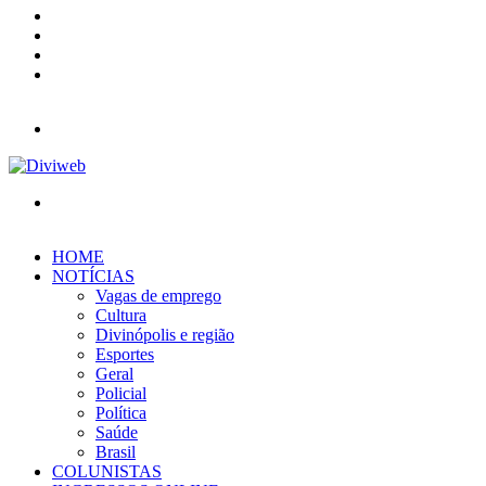
YouTube
Instagram
Entrar
Barra
Lateral
Menu
Procurar
por
HOME
NOTÍCIAS
Vagas de emprego
Cultura
Divinópolis e região
Esportes
Geral
Policial
Política
Saúde
Brasil
COLUNISTAS