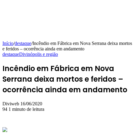
Início
/
destaque
/
Incêndio em Fábrica em Nova Serrana deixa mortos
e feridos – ocorrência ainda em andamento
destaque
Divinópolis e região
Incêndio em Fábrica em Nova
Serrana deixa mortos e feridos –
ocorrência ainda em andamento
Mande
Diviweb
16/06/2020
um
94
1 minuto de leitura
e-
mail