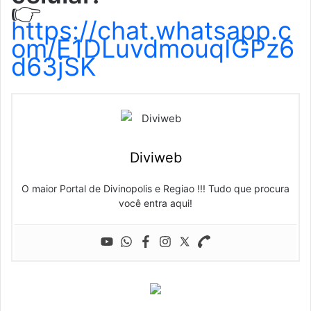
👉
https://chat.whatsapp.c
om/E1DLuvdmouqIGPz6
d63jSK
Diviweb
O maior Portal de Divinopolis e Regiao !!! Tudo que procura
você entra aqui!