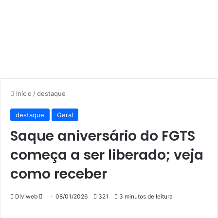
Início
/
destaque
destaque
Geral
Saque aniversário do FGTS
começa a ser liberado; veja
como receber
Mande
Diviweb
08/01/2026
321
3 minutos de leitura
um