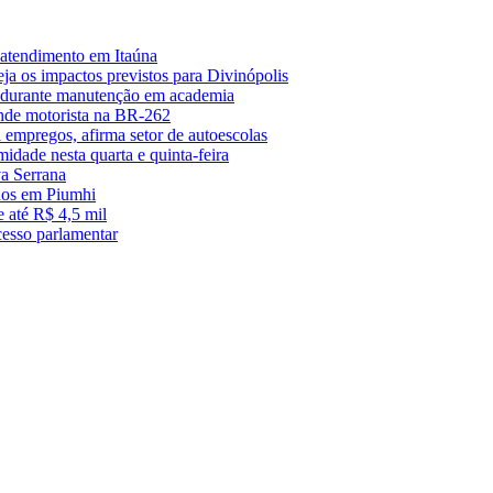
 atendimento em Itaúna
a os impactos previstos para Divinópolis
s durante manutenção em academia
nde motorista na BR-262
empregos, afirma setor de autoescolas
midade nesta quarta e quinta-feira
a Serrana
anos em Piumhi
 até R$ 4,5 mil
cesso parlamentar