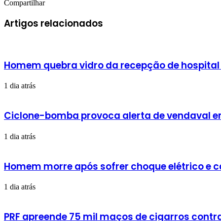
Facebook
X
Linkedin
Skype
Messenger
Messenger
WhatsApp
Telegram
e-
Compartilhar
Facebook
X
Linkedin
Skype
Messenger
Messenger
WhatsApp
Telegram
Compartilhar
Imprimir
mail
via
Artigos relacionados
e-
mail
Homem quebra vidro da recepção de hospital
1 dia atrás
Ciclone-bomba provoca alerta de vendaval em 
1 dia atrás
Homem morre após sofrer choque elétrico e 
1 dia atrás
PRF apreende 75 mil maços de cigarros cont