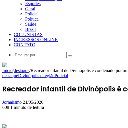
Esportes
Geral
Policial
Política
Saúde
Brasil
COLUNISTAS
INGRESSOS ONLINE
CONTATO
Procurar
por
Início
/
destaque
/
Recreador infantil de Divinópolis é condenado por ar
destaque
Divinópolis e região
Policial
Recreador infantil de Divinópolis 
Mande
Jornalismo
21/05/2026
um
608
1 minuto de leitura
Facebook
X
Linkedin
Skype
Messenger
Messenger
WhatsApp
Telegram
e-
mail