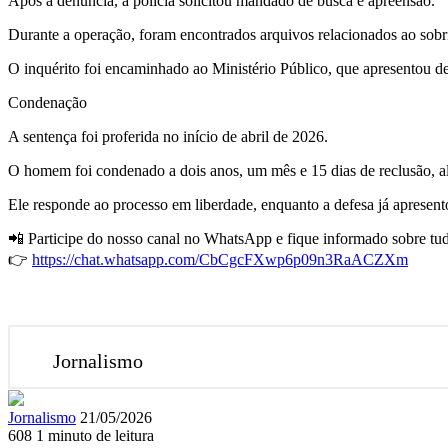
Após a denúncia, a polícia solicitou mandado de busca e apreensão.
Durante a operação, foram encontrados arquivos relacionados ao sobr
O inquérito foi encaminhado ao Ministério Público, que apresentou 
Condenação
A sentença foi proferida no início de abril de 2026.
O homem foi condenado a dois anos, um mês e 15 dias de reclusão, 
Ele responde ao processo em liberdade, enquanto a defesa já apresento
📲 Participe do nosso canal no WhatsApp e fique informado sobre tud
👉
https://chat.whatsapp.com/CbCgcFXwp6p09n3RaACZXm
Jornalismo
Mande
Jornalismo
21/05/2026
um
608
1 minuto de leitura