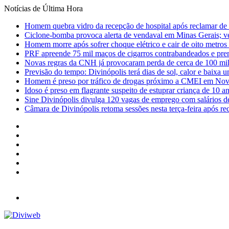
Notícias de Última Hora
Homem quebra vidro da recepção de hospital após reclamar de
Ciclone-bomba provoca alerta de vendaval em Minas Gerais; vej
Homem morre após sofrer choque elétrico e cair de oito metro
PRF apreende 75 mil maços de cigarros contrabandeados e pre
Novas regras da CNH já provocaram perda de cerca de 100 mil 
Previsão do tempo: Divinópolis terá dias de sol, calor e baixa u
Homem é preso por tráfico de drogas próximo a CMEI em Nov
Idoso é preso em flagrante suspeito de estuprar criança de 10 
Sine Divinópolis divulga 120 vagas de emprego com salários de
Câmara de Divinópolis retoma sessões nesta terça-feira após re
Facebook
X
YouTube
Instagram
Entrar
Barra
Lateral
Menu