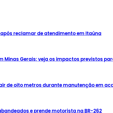
 após reclamar de atendimento em Itaúna
Minas Gerais; veja os impactos previstos para
cair de oito metros durante manutenção em a
rabandeados e prende motorista na BR-262