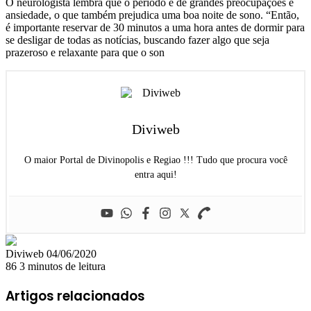
O neurologista lembra que o período é de grandes preocupações e
ansiedade, o que também prejudica uma boa noite de sono. “Então,
é importante reservar de 30 minutos a uma hora antes de dormir para
se desligar de todas as notícias, buscando fazer algo que seja
prazeroso e relaxante para que o son
Diviweb
O maior Portal de Divinopolis e Regiao !!! Tudo que procura você
entra aqui!
Mande
Diviweb
04/06/2020
um
86
3 minutos de leitura
e-
mail
Artigos relacionados