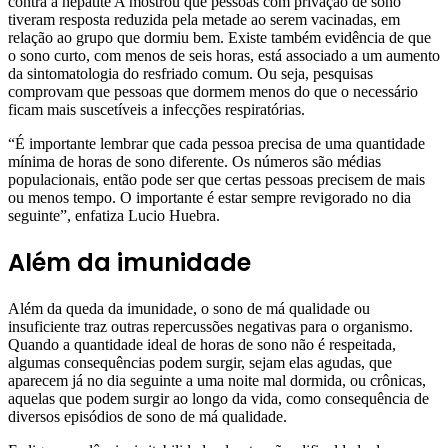
contra a hepatite A mostrou que pessoas com privação de sono
tiveram resposta reduzida pela metade ao serem vacinadas, em
relação ao grupo que dormiu bem. Existe também evidência de que
o sono curto, com menos de seis horas, está associado a um aumento
da sintomatologia do resfriado comum. Ou seja, pesquisas
comprovam que pessoas que dormem menos do que o necessário
ficam mais suscetíveis a infecções respiratórias.
“É importante lembrar que cada pessoa precisa de uma quantidade
mínima de horas de sono diferente. Os números são médias
populacionais, então pode ser que certas pessoas precisem de mais
ou menos tempo. O importante é estar sempre revigorado no dia
seguinte”, enfatiza Lucio Huebra.
Além da imunidade
Além da queda da imunidade, o sono de má qualidade ou
insuficiente traz outras repercussões negativas para o organismo.
Quando a quantidade ideal de horas de sono não é respeitada,
algumas consequências podem surgir, sejam elas agudas, que
aparecem já no dia seguinte a uma noite mal dormida, ou crônicas,
aquelas que podem surgir ao longo da vida, como consequência de
diversos episódios de sono de má qualidade.