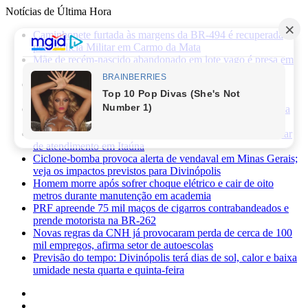
Notícias de Última Hora
Caminhonete furtada às margens da BR-494 é recuperada
pela Polícia Militar em Carmo da Mata
Mãe de recém-nascido abandonado em lote vago é presa em
Sabará
Três pessoas ficam feridas após ataque a facadas no bairro
Planalto, em Divinópolis
Previsão do tempo: fim de semana será de sol, calor e baixa
umidade em Divinópolis
Homem quebra vidro da recepção de hospital após reclamar
de atendimento em Itaúna
Ciclone-bomba provoca alerta de vendaval em Minas Gerais;
veja os impactos previstos para Divinópolis
Homem morre após sofrer choque elétrico e cair de oito
metros durante manutenção em academia
PRF apreende 75 mil maços de cigarros contrabandeados e
prende motorista na BR-262
Novas regras da CNH já provocaram perda de cerca de 100
mil empregos, afirma setor de autoescolas
Previsão do tempo: Divinópolis terá dias de sol, calor e baixa
umidade nesta quarta e quinta-feira
Facebook
X