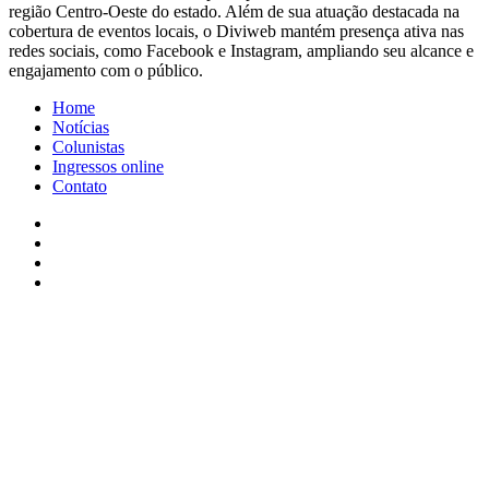
região Centro-Oeste do estado. Além de sua atuação destacada na
cobertura de eventos locais, o Diviweb mantém presença ativa nas
redes sociais, como Facebook e Instagram, ampliando seu alcance e
engajamento com o público.
Home
Notícias
Colunistas
Ingressos online
Contato
Facebook
X
YouTube
Instagram
Facebook
X
WhatsApp
Telegram
Viber