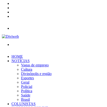
YouTube
Instagram
Entrar
Barra
Lateral
Menu
Procurar
por
HOME
NOTÍCIAS
Vagas de emprego
Cultura
Divinópolis e região
Esportes
Geral
Policial
Política
Saúde
Brasil
COLUNISTAS