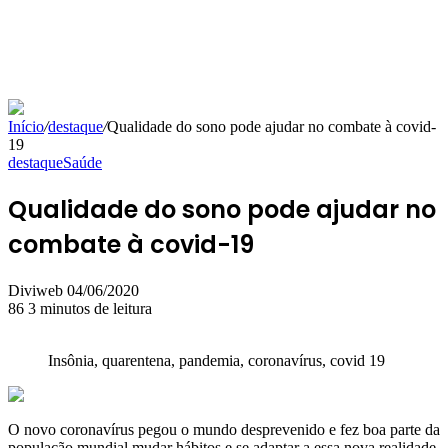
Início
/
destaque
/
Qualidade do sono pode ajudar no combate à covid-
19
destaque
Saúde
Qualidade do sono pode ajudar no
combate à covid-19
Mande
Diviweb
04/06/2020
um
86
3 minutos de leitura
e-
mail
Insônia, quarentena, pandemia, coronavírus, covid 19
O novo coronavírus pegou o mundo desprevenido e fez boa parte da
população mundial mudar hábitos e se adaptar a essa nova realidade.