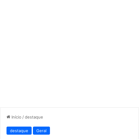
Início
/
destaque
destaque
Geral