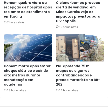
Homem quebra vidro da
Ciclone-bomba provoca
recepção de hospital após
alerta de vendaval em
reclamar de atendimento
Minas Gerais; veja os
em Itaúna
impactos previstos para
Divinópolis
7 horas atrás
12 horas atrás
Homem morre após sofrer
PRF apreende 75 mil
choque elétrico e cair de
maços de cigarros
oito metros durante
contrabandeados e
manutenção em
prende motorista na BR-
academia
262
13 horas atrás
14 horas atrás