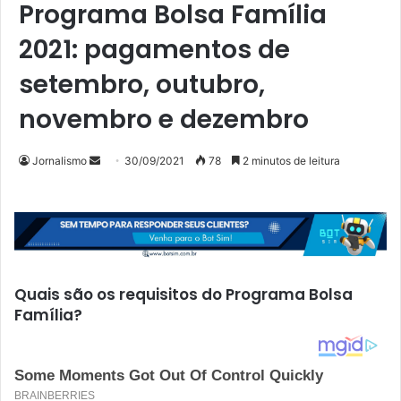
Programa Bolsa Família
2021: pagamentos de
setembro, outubro,
novembro e dezembro
Mande
Jornalismo
30/09/2021
78
2 minutos de leitura
um
e-
mail
Quais são os requisitos do Programa Bolsa
Família?