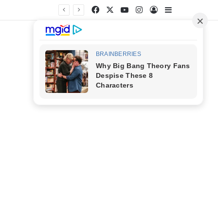
Facebook
X
YouTube
Instagram
Entrar
Barra Latera
s