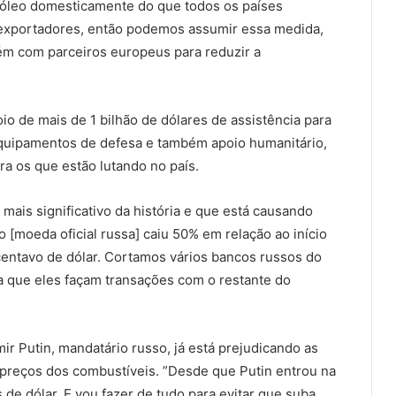
óleo domesticamente do que todos os países
exportadores, então podemos assumir essa medida,
m com parceiros europeus para reduzir a
o de mais de 1 bilhão de dólares de assistência para
quipamentos de defesa e também apoio humanitário,
ra os que estão lutando no país.
ais significativo da história e que está causando
o [moeda oficial russa] caiu 50% em relação ao início
centavo de dólar. Cortamos vários bancos russos do
lta que eles façam transações com o restante do
ir Putin, mandatário russo, já está prejudicando as
preços dos combustíveis. ”Desde que Putin entrou na
 de dólar. E vou fazer de tudo para evitar que suba