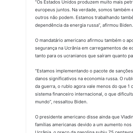
“Os Estados Unidos produzem muito mais petr
europeus juntos. Na verdade, somos também 
outros não podem. Estamos trabalhando també
dependência da energia russa”, afirmou Biden.
O mandatário americano afirmou também o apoi
segurança na Ucrânia em carregamentos de e
tanto para os ucranianos que saíram quanto pa
“Estamos implementando o pacote de sanções m
danos significativos na economia russa. O rubl
da guerra, o rublo agora vale menos do que 1 
sistema financeiro internacional, o que dificu
mundo”, ressaltou Biden.
O presidente americano disse ainda que Vladim
famílias americanas devido a um aumento nos 
Ucrânia, o preço da gasolina subiu 75 centavos