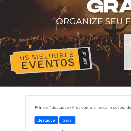
Início
/
destaque
/
Presidente americano suspende 
destaque
Geral