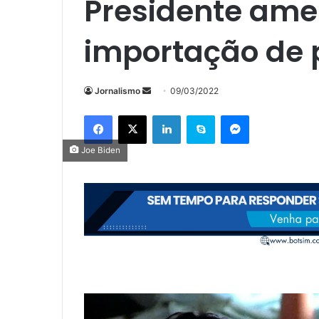
Presidente ame
importação de 
Mande
Jornalismo
09/03/2022
um
Facebook
X
Linkedin
Skype
Messenger
e-
mail
Joe Biden