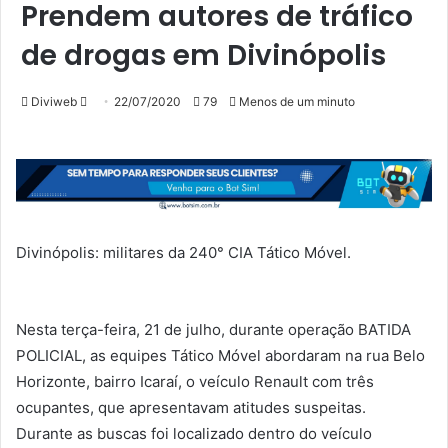
Prendem autores de tráfico
de drogas em Divinópolis
Mande
Diviweb
22/07/2020
79
Menos de um minuto
um
e-
mail
Divinópolis: militares da 240° CIA Tático Móvel.
Nesta terça-feira, 21 de julho, durante operação BATIDA
POLICIAL, as equipes Tático Móvel abordaram na rua Belo
Horizonte, bairro Icaraí, o veículo Renault com três
ocupantes, que apresentavam atitudes suspeitas.
Durante as buscas foi localizado dentro do veículo