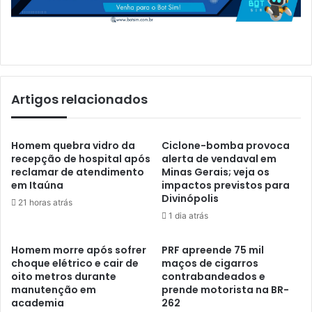
Artigos relacionados
Homem quebra vidro da
Ciclone-bomba provoca
recepção de hospital após
alerta de vendaval em
reclamar de atendimento
Minas Gerais; veja os
em Itaúna
impactos previstos para
Divinópolis
21 horas atrás
1 dia atrás
Homem morre após sofrer
PRF apreende 75 mil
choque elétrico e cair de
maços de cigarros
oito metros durante
contrabandeados e
manutenção em
prende motorista na BR-
academia
262