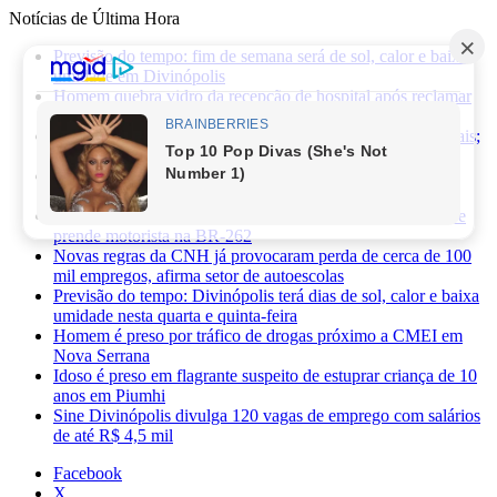
Notícias de Última Hora
Previsão do tempo: fim de semana será de sol, calor e baixa
umidade em Divinópolis
Homem quebra vidro da recepção de hospital após reclamar
de atendimento em Itaúna
Ciclone-bomba provoca alerta de vendaval em Minas Gerais;
veja os impactos previstos para Divinópolis
Homem morre após sofrer choque elétrico e cair de oito
metros durante manutenção em academia
PRF apreende 75 mil maços de cigarros contrabandeados e
prende motorista na BR-262
Novas regras da CNH já provocaram perda de cerca de 100
mil empregos, afirma setor de autoescolas
Previsão do tempo: Divinópolis terá dias de sol, calor e baixa
umidade nesta quarta e quinta-feira
Homem é preso por tráfico de drogas próximo a CMEI em
Nova Serrana
Idoso é preso em flagrante suspeito de estuprar criança de 10
anos em Piumhi
Sine Divinópolis divulga 120 vagas de emprego com salários
de até R$ 4,5 mil
Facebook
X