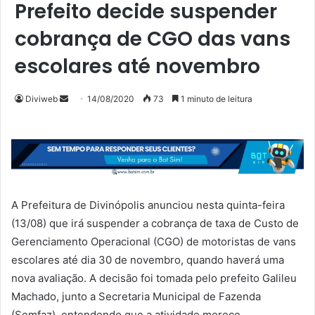
Prefeito decide suspender
cobrança de CGO das vans
escolares até novembro
Mande
Diviweb
14/08/2020
73
1 minuto de leitura
um
e-
mail
A Prefeitura de Divinópolis anunciou nesta quinta-feira
(13/08) que irá suspender a cobrança de taxa de Custo de
Gerenciamento Operacional (CGO) de motoristas de vans
escolares até dia 30 de novembro, quando haverá uma
nova avaliação. A decisão foi tomada pelo prefeito Galileu
Machado, junto a Secretaria Municipal de Fazenda
(Semfaz), entendendo que a atividade merece