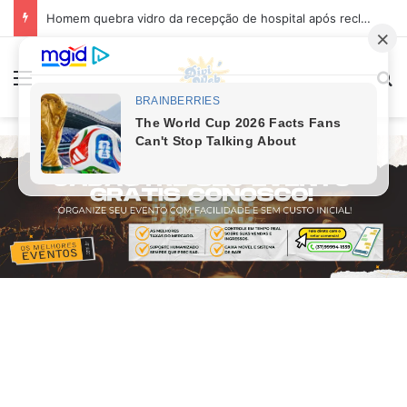
Homem quebra vidro da recepção de hospital após reclamar de atendimento em Itaúna
Menu
Pr