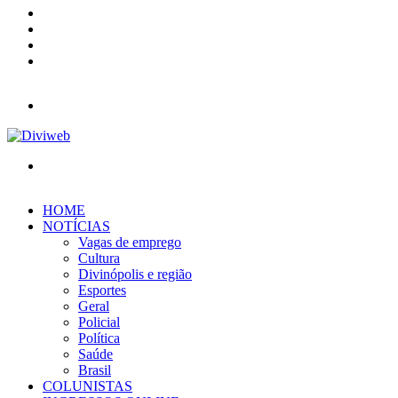
YouTube
Instagram
Entrar
Barra
Lateral
Menu
Procurar
por
HOME
NOTÍCIAS
Vagas de emprego
Cultura
Divinópolis e região
Esportes
Geral
Policial
Política
Saúde
Brasil
COLUNISTAS