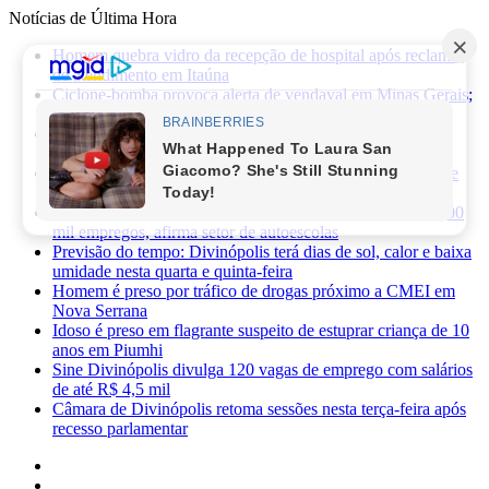
Notícias de Última Hora
Homem quebra vidro da recepção de hospital após reclamar
de atendimento em Itaúna
Ciclone-bomba provoca alerta de vendaval em Minas Gerais;
veja os impactos previstos para Divinópolis
Homem morre após sofrer choque elétrico e cair de oito
metros durante manutenção em academia
PRF apreende 75 mil maços de cigarros contrabandeados e
prende motorista na BR-262
Novas regras da CNH já provocaram perda de cerca de 100
mil empregos, afirma setor de autoescolas
Previsão do tempo: Divinópolis terá dias de sol, calor e baixa
umidade nesta quarta e quinta-feira
Homem é preso por tráfico de drogas próximo a CMEI em
Nova Serrana
Idoso é preso em flagrante suspeito de estuprar criança de 10
anos em Piumhi
Sine Divinópolis divulga 120 vagas de emprego com salários
de até R$ 4,5 mil
Câmara de Divinópolis retoma sessões nesta terça-feira após
recesso parlamentar
Facebook
X