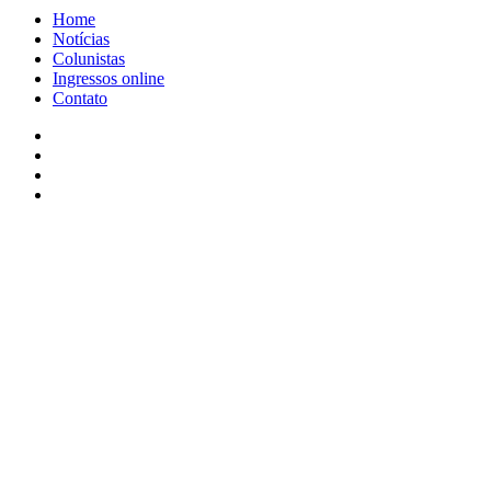
Home
Notícias
Colunistas
Ingressos online
Contato
Facebook
X
YouTube
Instagram
Facebook
X
WhatsApp
Telegram
Viber