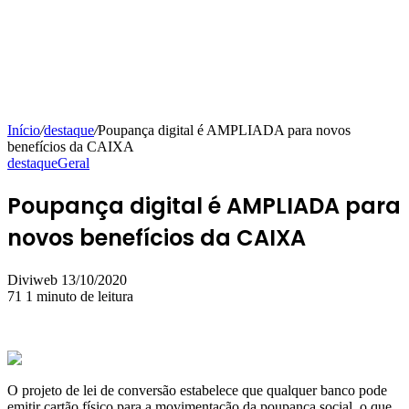
Início
/
destaque
/
Poupança digital é AMPLIADA para novos
benefícios da CAIXA
destaque
Geral
Poupança digital é AMPLIADA para
novos benefícios da CAIXA
Mande
Diviweb
13/10/2020
um
71
1 minuto de leitura
e-
mail
O projeto de lei de conversão estabelece que qualquer banco pode
emitir cartão físico para a movimentação da poupança social, o que