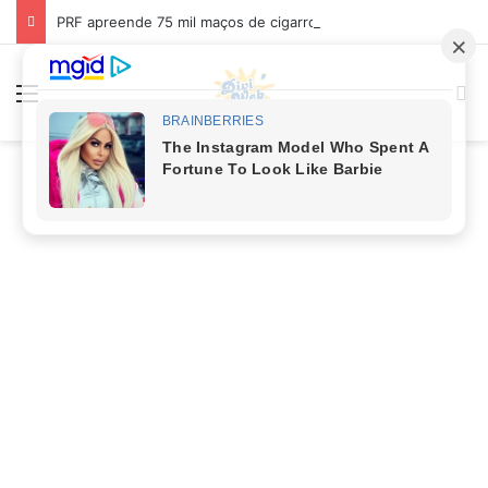
PRF apreende 75 mil maços de cigarros contrabandeados e prende motorista na BR-262
Menu
Pr