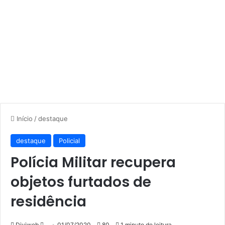
Início
/
destaque
destaque
Policial
Polícia Militar recupera
objetos furtados de
residência
Mande
Diviweb
01/07/2020
80
1 minuto de leitura