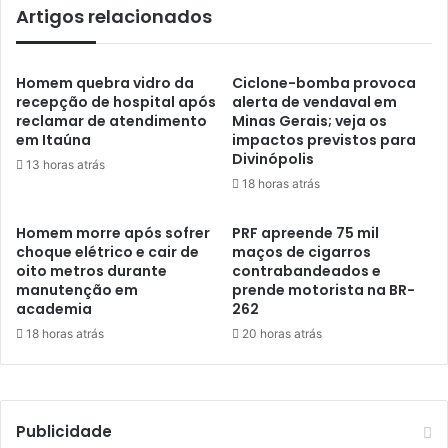
Artigos relacionados
Homem quebra vidro da
Ciclone-bomba provoca
recepção de hospital após
alerta de vendaval em
reclamar de atendimento
Minas Gerais; veja os
em Itaúna
impactos previstos para
Divinópolis
13 horas atrás
18 horas atrás
Homem morre após sofrer
PRF apreende 75 mil
choque elétrico e cair de
maços de cigarros
oito metros durante
contrabandeados e
manutenção em
prende motorista na BR-
academia
262
18 horas atrás
20 horas atrás
Publicidade