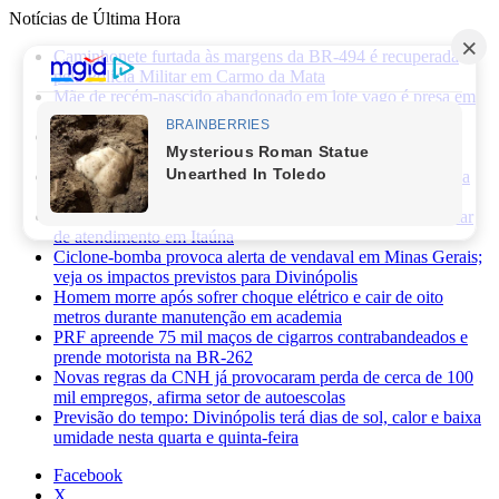
Notícias de Última Hora
Caminhonete furtada às margens da BR-494 é recuperada
pela Polícia Militar em Carmo da Mata
Mãe de recém-nascido abandonado em lote vago é presa em
Sabará
Três pessoas ficam feridas após ataque a facadas no bairro
Planalto, em Divinópolis
Previsão do tempo: fim de semana será de sol, calor e baixa
umidade em Divinópolis
Homem quebra vidro da recepção de hospital após reclamar
de atendimento em Itaúna
Ciclone-bomba provoca alerta de vendaval em Minas Gerais;
veja os impactos previstos para Divinópolis
Homem morre após sofrer choque elétrico e cair de oito
metros durante manutenção em academia
PRF apreende 75 mil maços de cigarros contrabandeados e
prende motorista na BR-262
Novas regras da CNH já provocaram perda de cerca de 100
mil empregos, afirma setor de autoescolas
Previsão do tempo: Divinópolis terá dias de sol, calor e baixa
umidade nesta quarta e quinta-feira
Facebook
X