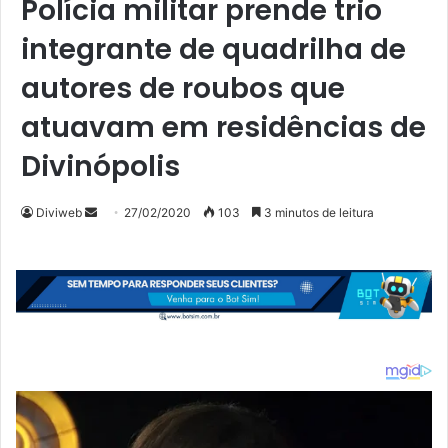
Polícia militar prende trio
integrante de quadrilha de
autores de roubos que
atuavam em residências de
Divinópolis
Diviweb
M
27/02/2020
103
3 minutos de leitura
a
n
d
e
u
m
e
-
m