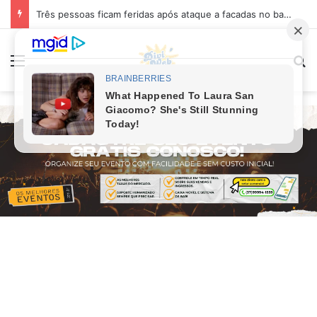
Três pessoas ficam feridas após ataque a facadas no bairro Planalto, em Divinópolis
Menu
P