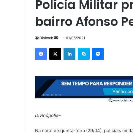
Polícia Militar 
bairro Afonso P
Mande
Diviweb
01/05/2021
um
Facebook
X
Linkedin
Skype
Messenger
e-
mail
Divinópolis–
Na noite de quinta-feira (29/04), policiais mil