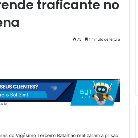
prende traficante no
ena
75
1 minuto de leitura
itares do Vigésimo Terceiro Batalhão realizaram a prisão