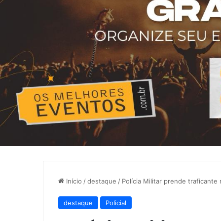
Início
/
destaque
/
Polícia Militar prende traficant
destaque
Policial