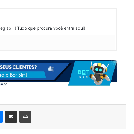
Regiao !!! Tudo que procura você entra aqui!
Messenger
Compartilhar via e-mail
Imprimir