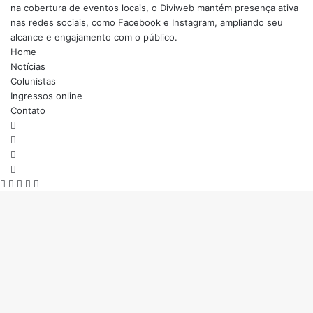
na cobertura de eventos locais, o Diviweb mantém presença ativa
nas redes sociais, como Facebook e Instagram, ampliando seu
alcance e engajamento com o público.
Home
Notícias
Colunistas
Ingressos online
Contato
Facebook
X
YouTube
Instagram
Facebook
X
WhatsApp
Telegram
Viber