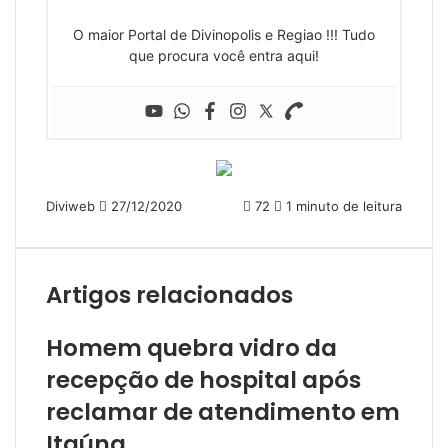
O maior Portal de Divinopolis e Regiao !!! Tudo
que procura você entra aqui!
Mande
Diviweb
27/12/2020
72
1 minuto de leitura
um
e-
mail
Artigos relacionados
Homem quebra vidro da
recepção de hospital após
reclamar de atendimento em
Itaúna