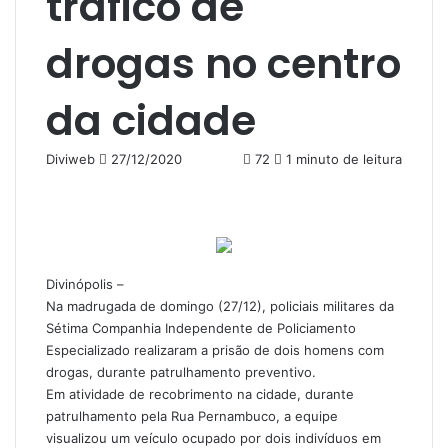
tráfico de
drogas no centro
da cidade
Mande
Diviweb
27/12/2020
72
1 minuto de leitura
um
e-
mail
Divinópolis –
Na madrugada de domingo (27/12), policiais militares da
Sétima Companhia Independente de Policiamento
Especializado realizaram a prisão de dois homens com
drogas, durante patrulhamento preventivo.
Em atividade de recobrimento na cidade, durante
patrulhamento pela Rua Pernambuco, a equipe
visualizou um veículo ocupado por dois indivíduos em