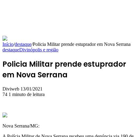
Início
/
destaque
/
Policia Militar prende estuprador em Nova Serrana
destaque
Divinópolis e região
Policia Militar prende estuprador
em Nova Serrana
Mande
Diviweb
13/01/2021
um
74
1 minuto de leitura
e-
mail
Nova Serrana/MG:
A Polícia Militar de Nova Serrana recebeu uma denúncia via 190 de