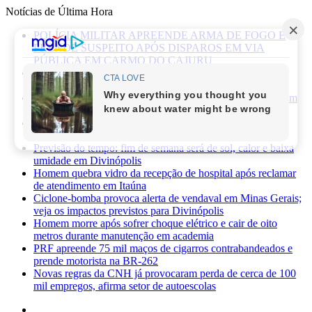
Notícias de Última Hora
POLÍCIA MILITAR APREENDE ARMA DE FOGO E
PRENDE SUSPEITO APÓS DISPAROS EM VIA
PÚBLICA EM CARMO DO CAJURU
Caminhonete furtada às margens da BR-494 é recuperada
pela Polícia Militar em Carmo da Mata
Mãe de recém-nascido abandonado em lote vago é presa em
Sabará
Três pessoas ficam feridas após ataque a facadas no bairro
Planalto, em Divinópolis
Previsão do tempo: fim de semana será de sol, calor e baixa
umidade em Divinópolis
Homem quebra vidro da recepção de hospital após reclamar
de atendimento em Itaúna
Ciclone-bomba provoca alerta de vendaval em Minas Gerais;
veja os impactos previstos para Divinópolis
Homem morre após sofrer choque elétrico e cair de oito
metros durante manutenção em academia
PRF apreende 75 mil maços de cigarros contrabandeados e
prende motorista na BR-262
Novas regras da CNH já provocaram perda de cerca de 100
mil empregos, afirma setor de autoescolas
Facebook