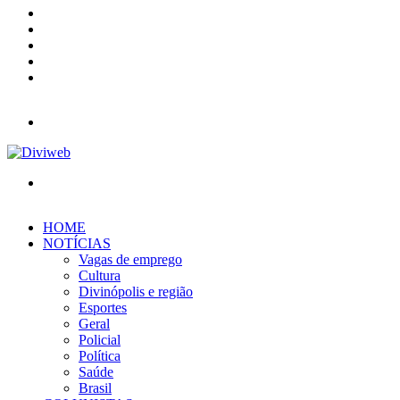
X
YouTube
Instagram
Entrar
Barra
Lateral
Menu
Procurar
por
HOME
NOTÍCIAS
Vagas de emprego
Cultura
Divinópolis e região
Esportes
Geral
Policial
Política
Saúde
Brasil