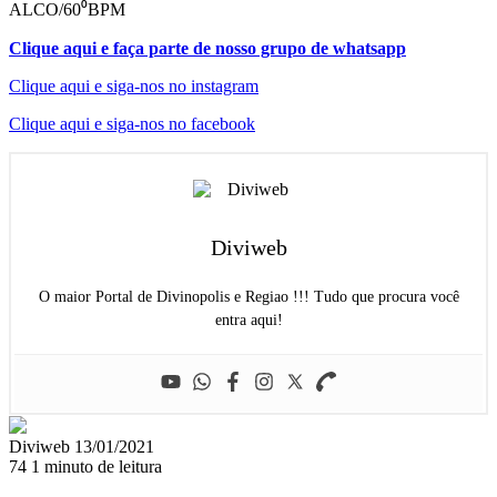
ALCO/60⁰BPM
Clique aqui e faça parte de nosso grupo de whatsapp
Clique aqui e siga-nos no instagram
Clique aqui e siga-nos no facebook
Diviweb
O maior Portal de Divinopolis e Regiao !!! Tudo que procura você
entra aqui!
Mande
Diviweb
13/01/2021
um
74
1 minuto de leitura
e-