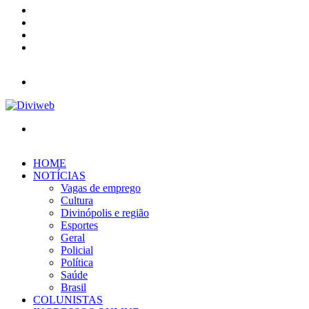
YouTube
Instagram
Entrar
Barra
Lateral
Menu
Procurar
por
HOME
NOTÍCIAS
Vagas de emprego
Cultura
Divinópolis e região
Esportes
Geral
Policial
Política
Saúde
Brasil
COLUNISTAS