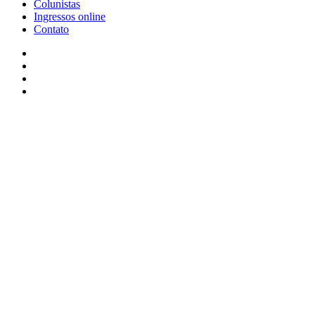
Colunistas
Ingressos online
Contato
Facebook
X
YouTube
Instagram
Facebook
X
WhatsApp
Telegram
Viber