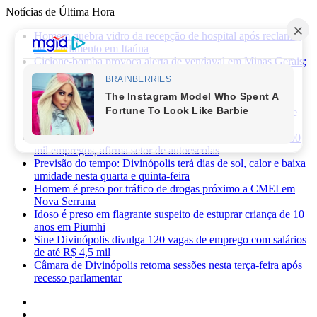
Notícias de Última Hora
Homem quebra vidro da recepção de hospital após reclamar
de atendimento em Itaúna
Ciclone-bomba provoca alerta de vendaval em Minas Gerais;
veja os impactos previstos para Divinópolis
Homem morre após sofrer choque elétrico e cair de oito
metros durante manutenção em academia
PRF apreende 75 mil maços de cigarros contrabandeados e
prende motorista na BR-262
Novas regras da CNH já provocaram perda de cerca de 100
mil empregos, afirma setor de autoescolas
Previsão do tempo: Divinópolis terá dias de sol, calor e baixa
umidade nesta quarta e quinta-feira
Homem é preso por tráfico de drogas próximo a CMEI em
Nova Serrana
Idoso é preso em flagrante suspeito de estuprar criança de 10
anos em Piumhi
Sine Divinópolis divulga 120 vagas de emprego com salários
de até R$ 4,5 mil
Câmara de Divinópolis retoma sessões nesta terça-feira após
recesso parlamentar
Facebook
X