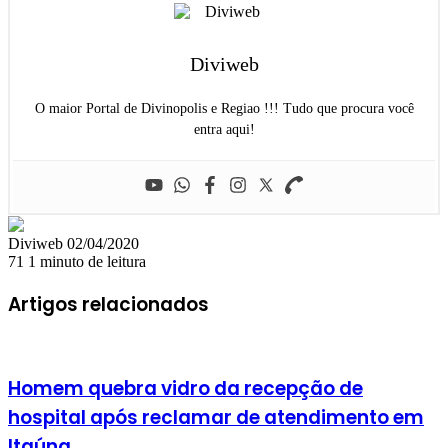
Diviweb
O maior Portal de Divinopolis e Regiao !!! Tudo que procura você
entra aqui!
Mande
Diviweb
02/04/2020
um
71
1 minuto de leitura
e-
mail
Artigos relacionados
Homem quebra vidro da recepção de
hospital após reclamar de atendimento em
Itaúna