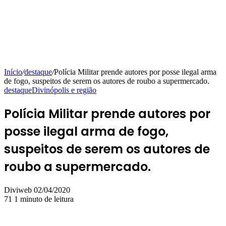
Início
/
destaque
/
Polícia Militar prende autores por posse ilegal arma
de fogo, suspeitos de serem os autores de roubo a supermercado.
destaque
Divinópolis e região
Polícia Militar prende autores por
posse ilegal arma de fogo,
suspeitos de serem os autores de
roubo a supermercado.
Mande
Diviweb
02/04/2020
um
71
1 minuto de leitura
e-
mail