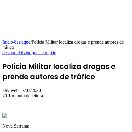
Início
/
destaque
/
Polícia Militar localiza drogas e prende autores de
tráfico
destaque
Divinópolis e região
Polícia Militar localiza drogas e
prende autores de tráfico
Mande
Diviweb
17/07/2020
um
70
1 minuto de leitura
e-
mail
Nova Serrana: .