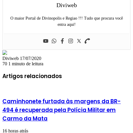
Diviweb
O maior Portal de Divinopolis e Regiao !!! Tudo que procura você
entra aqui!
Mande
Diviweb
17/07/2020
um
70
1 minuto de leitura
e-
mail
Artigos relacionados
Caminhonete furtada às margens da BR-
494 é recuperada pela Polícia Militar em
Carmo da Mata
16 horas atrás