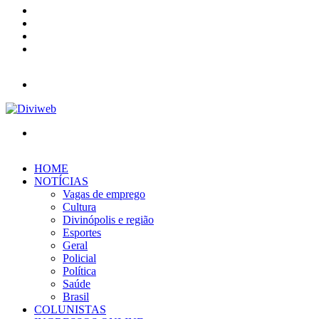
YouTube
Instagram
Entrar
Barra
Lateral
Menu
Procurar
por
HOME
NOTÍCIAS
Vagas de emprego
Cultura
Divinópolis e região
Esportes
Geral
Policial
Política
Saúde
Brasil
COLUNISTAS