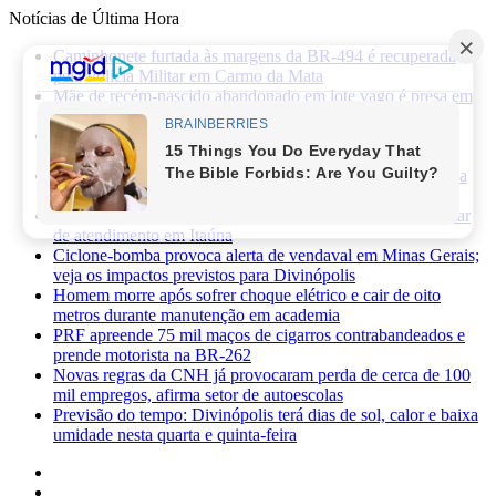
Notícias de Última Hora
Caminhonete furtada às margens da BR-494 é recuperada
pela Polícia Militar em Carmo da Mata
Mãe de recém-nascido abandonado em lote vago é presa em
Sabará
Três pessoas ficam feridas após ataque a facadas no bairro
Planalto, em Divinópolis
Previsão do tempo: fim de semana será de sol, calor e baixa
umidade em Divinópolis
Homem quebra vidro da recepção de hospital após reclamar
de atendimento em Itaúna
Ciclone-bomba provoca alerta de vendaval em Minas Gerais;
veja os impactos previstos para Divinópolis
Homem morre após sofrer choque elétrico e cair de oito
metros durante manutenção em academia
PRF apreende 75 mil maços de cigarros contrabandeados e
prende motorista na BR-262
Novas regras da CNH já provocaram perda de cerca de 100
mil empregos, afirma setor de autoescolas
Previsão do tempo: Divinópolis terá dias de sol, calor e baixa
umidade nesta quarta e quinta-feira
Facebook
X