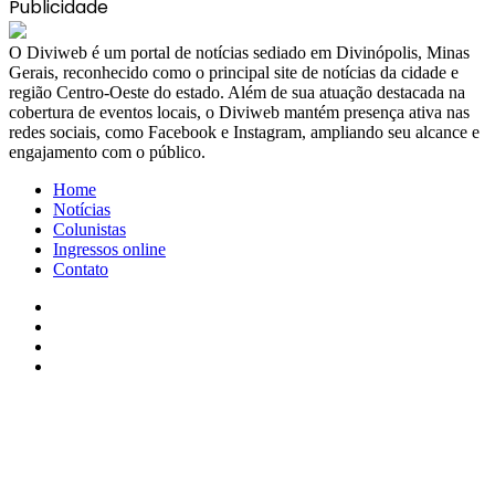
Publicidade
​O Diviweb é um portal de notícias sediado em Divinópolis, Minas
Gerais, reconhecido como o principal site de notícias da cidade e
região Centro-Oeste do estado. Além de sua atuação destacada na
cobertura de eventos locais, o Diviweb mantém presença ativa nas
redes sociais, como Facebook e Instagram, ampliando seu alcance e
engajamento com o público.
Home
Notícias
Colunistas
Ingressos online
Contato
Facebook
X
YouTube
Instagram
Facebook
X
WhatsApp
Telegram
Viber