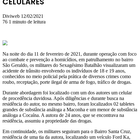
CELULARES
Mande
Diviweb
12/02/2021
um
76
1 minuto de leitura
e-
mail
Na noite do dia 11 de fevereiro de 2021, durante operação com foco
ao combate e prevenção a homicídios, em patrulhamento no bairro
São Geraldo, os militares do Sexagésimo Batalhão visualizaram um
acidente de trânsito envolvendo os indivíduos de 18 e 19 anos,
conhecidos no meio policial pela prática de diversos crimes como
roubo, receptação, porte ilegal de arma de fogo, tráfico de drogas.
Durante abordagem foi localizado com um dos autores um celular
de procedência duvidosa. Após diligências e durante busca na
residência do autor, no mesmo bairro, foram localizados 02 tabletes
grandes de substância análoga a Maconha e um menor de substância
análoga a Cocaína. A autora de 24 anos, que se encontrava na
residência, assumiu a propriedade das drogas.
Em continuidade, os militares seguiram para o Bairro Santa Cruz,
residência de uma tia da autora, localizando um veículo Ford Ka,