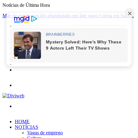
Notícias de Última Hora
Mãe de recém-nascido abandonado em lote vago é presa em Sabará
Facebook
X
YouTube
Instagram
Entrar
Barra
Lateral
Menu
Procurar
por
HOME
NOTÍCIAS
Vagas de emprego