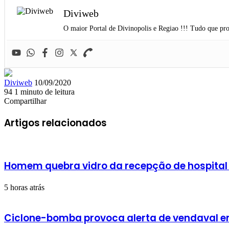
Diviweb
O maior Portal de Divinopolis e Regiao !!! Tudo que pro
Mande
Diviweb
10/09/2020
um
94
1 minuto de leitura
Facebook
X
Linkedin
Skype
Messenger
Messenger
WhatsApp
Telegram
e-
Compartilhar
Facebook
X
Linkedin
Skype
Messenger
Messenger
WhatsApp
Telegram
Compartilhar
Imprimir
mail
via
Artigos relacionados
e-
mail
Homem quebra vidro da recepção de hospital
5 horas atrás
Ciclone-bomba provoca alerta de vendaval em 