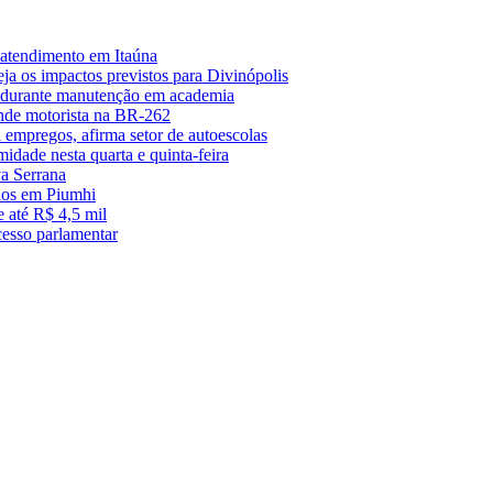
 atendimento em Itaúna
a os impactos previstos para Divinópolis
s durante manutenção em academia
nde motorista na BR-262
empregos, afirma setor de autoescolas
midade nesta quarta e quinta-feira
a Serrana
anos em Piumhi
 até R$ 4,5 mil
cesso parlamentar