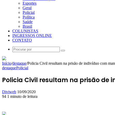
Esportes
Geral
Policial
Política
Saúde
Brasil
COLUNISTAS
INGRESSOS ONLINE
CONTATO
Procurar
por
Início
/
destaque
/
Policia Civil resultam na prisão de indivíduo com ma
destaque
Policial
Policia Civil resultam na prisão d
Mande
Diviweb
10/09/2020
um
94
1 minuto de leitura
Facebook
X
Linkedin
Skype
Messenger
Messenger
WhatsApp
Telegram
e-
mail