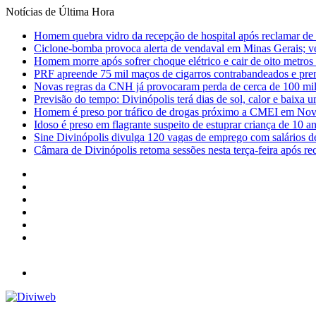
Notícias de Última Hora
Homem quebra vidro da recepção de hospital após reclamar de
Ciclone-bomba provoca alerta de vendaval em Minas Gerais; vej
Homem morre após sofrer choque elétrico e cair de oito metro
PRF apreende 75 mil maços de cigarros contrabandeados e pre
Novas regras da CNH já provocaram perda de cerca de 100 mil 
Previsão do tempo: Divinópolis terá dias de sol, calor e baixa u
Homem é preso por tráfico de drogas próximo a CMEI em Nov
Idoso é preso em flagrante suspeito de estuprar criança de 10 
Sine Divinópolis divulga 120 vagas de emprego com salários de
Câmara de Divinópolis retoma sessões nesta terça-feira após re
Facebook
X
YouTube
Instagram
Entrar
Barra
Lateral
Menu