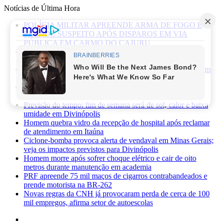
Notícias de Última Hora
POLÍCIA MILITAR APREENDE ARMA DE FOGO E
PRENDE SUSPEITO APÓS DISPAROS EM VIA
PÚBLICA EM CARMO DO CAJURU
Caminhonete furtada às margens da BR-494 é recuperada
pela Polícia Militar em Carmo da Mata
Mãe de recém-nascido abandonado em lote vago é presa em
Sabará
Três pessoas ficam feridas após ataque a facadas no bairro
Planalto, em Divinópolis
Previsão do tempo: fim de semana será de sol, calor e baixa
umidade em Divinópolis
Homem quebra vidro da recepção de hospital após reclamar
de atendimento em Itaúna
Ciclone-bomba provoca alerta de vendaval em Minas Gerais;
veja os impactos previstos para Divinópolis
Homem morre após sofrer choque elétrico e cair de oito
metros durante manutenção em academia
PRF apreende 75 mil maços de cigarros contrabandeados e
prende motorista na BR-262
Novas regras da CNH já provocaram perda de cerca de 100
mil empregos, afirma setor de autoescolas
Facebook