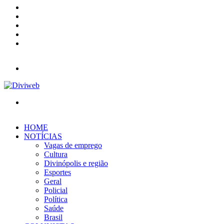
X
YouTube
Instagram
Entrar
Barra
Lateral
Menu
Procurar
por
HOME
NOTÍCIAS
Vagas de emprego
Cultura
Divinópolis e região
Esportes
Geral
Policial
Política
Saúde
Brasil