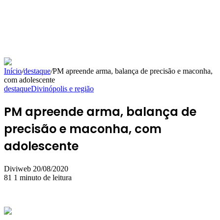
Início
/
destaque
/
PM apreende arma, balança de precisão e maconha,
com adolescente
destaque
Divinópolis e região
PM apreende arma, balança de
precisão e maconha, com
adolescente
Mande
Diviweb
20/08/2020
um
81
1 minuto de leitura
e-
mail