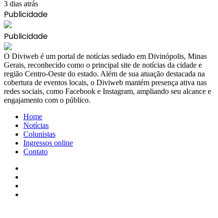
3 dias atrás
Publicidade
Publicidade
​O Diviweb é um portal de notícias sediado em Divinópolis, Minas
Gerais, reconhecido como o principal site de notícias da cidade e
região Centro-Oeste do estado. Além de sua atuação destacada na
cobertura de eventos locais, o Diviweb mantém presença ativa nas
redes sociais, como Facebook e Instagram, ampliando seu alcance e
engajamento com o público.
Home
Notícias
Colunistas
Ingressos online
Contato
Facebook
X
YouTube
Instagram
Facebook
X
WhatsApp
Telegram
Viber