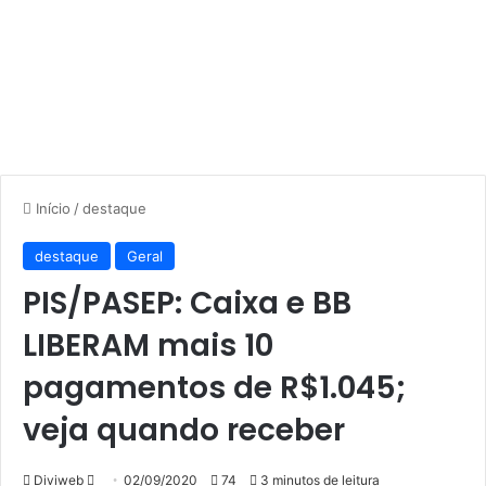
Início
/
destaque
destaque
Geral
PIS/PASEP: Caixa e BB
LIBERAM mais 10
pagamentos de R$1.045;
veja quando receber
Mande
Diviweb
02/09/2020
74
3 minutos de leitura