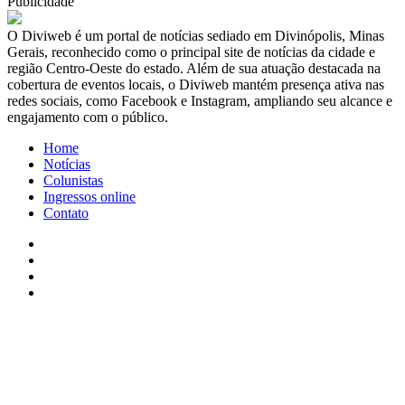
Publicidade
​O Diviweb é um portal de notícias sediado em Divinópolis, Minas
Gerais, reconhecido como o principal site de notícias da cidade e
região Centro-Oeste do estado. Além de sua atuação destacada na
cobertura de eventos locais, o Diviweb mantém presença ativa nas
redes sociais, como Facebook e Instagram, ampliando seu alcance e
engajamento com o público.
Home
Notícias
Colunistas
Ingressos online
Contato
Facebook
X
YouTube
Instagram
Facebook
X
WhatsApp
Telegram
Viber