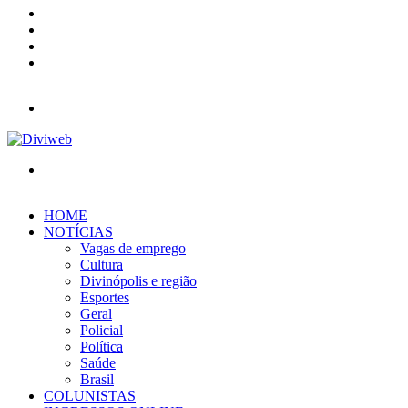
YouTube
Instagram
Entrar
Barra
Lateral
Menu
Procurar
por
HOME
NOTÍCIAS
Vagas de emprego
Cultura
Divinópolis e região
Esportes
Geral
Policial
Política
Saúde
Brasil
COLUNISTAS