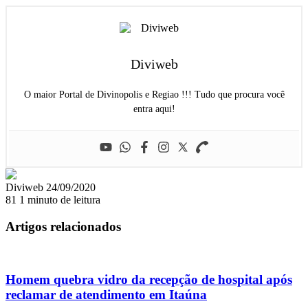
Diviweb
O maior Portal de Divinopolis e Regiao !!! Tudo que procura você
entra aqui!
Mande
Diviweb
24/09/2020
um
81
1 minuto de leitura
e-
mail
Artigos relacionados
Homem quebra vidro da recepção de hospital após
reclamar de atendimento em Itaúna