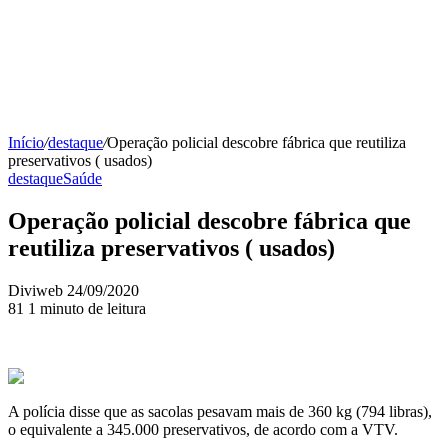
Início
/
destaque
/
Operação policial descobre fábrica que reutiliza
preservativos ( usados)
destaque
Saúde
Operação policial descobre fábrica que
reutiliza preservativos ( usados)
Mande
Diviweb
24/09/2020
um
81
1 minuto de leitura
e-
mail
A polícia disse que as sacolas pesavam mais de 360 ​​kg (794 libras),
o equivalente a 345.000 preservativos, de acordo com a VTV.