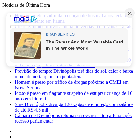
Notícias de Última Hora
Homem quebra vidro da recepção de hospital após reclamar
de atendimento em Itaúna
Ciclone-bomba provoca alerta de vendaval em Minas Gerais;
veja os impactos previstos para Divinópolis
Homem morre após sofrer choque elétrico e cair de oito
metros durante manutenção em academia
PRF apreende 75 mil maços de cigarros contrabandeados e
prende motorista na BR-262
Novas regras da CNH já provocaram perda de cerca de 100
mil empregos, afirma setor de autoescolas
Previsão do tempo: Divinópolis terá dias de sol, calor e baixa
umidade nesta quarta e quinta-feira
Homem é preso por tráfico de drogas próximo a CMEI em
Nova Serrana
Idoso é preso em flagrante suspeito de estuprar criança de 10
anos em Piumhi
Sine Divinópolis divulga 120 vagas de emprego com salários
de até R$ 4,5 mil
Câmara de Divinópolis retoma sessões nesta terça-feira após
recesso parlamentar
Facebook
X