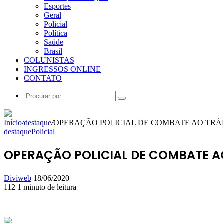
Esportes
Geral
Policial
Política
Saúde
Brasil
COLUNISTAS
INGRESSOS ONLINE
CONTATO
Procurar
por
Início
/
destaque
/
OPERAÇÃO POLICIAL DE COMBATE AO TRÁ
destaque
Policial
OPERAÇÃO POLICIAL DE COMBATE A
Mande
Diviweb
18/06/2020
um
112
1 minuto de leitura
Facebook
X
Linkedin
Skype
Messenger
Messenger
WhatsApp
Telegram
e-
mail