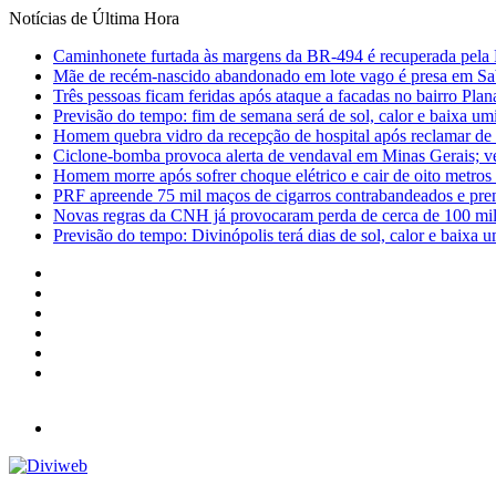
Notícias de Última Hora
Caminhonete furtada às margens da BR-494 é recuperada pela 
Mãe de recém-nascido abandonado em lote vago é presa em Sa
Três pessoas ficam feridas após ataque a facadas no bairro Plan
Previsão do tempo: fim de semana será de sol, calor e baixa u
Homem quebra vidro da recepção de hospital após reclamar de
Ciclone-bomba provoca alerta de vendaval em Minas Gerais; vej
Homem morre após sofrer choque elétrico e cair de oito metro
PRF apreende 75 mil maços de cigarros contrabandeados e pre
Novas regras da CNH já provocaram perda de cerca de 100 mil 
Previsão do tempo: Divinópolis terá dias de sol, calor e baixa u
Facebook
X
YouTube
Instagram
Entrar
Barra
Lateral
Menu