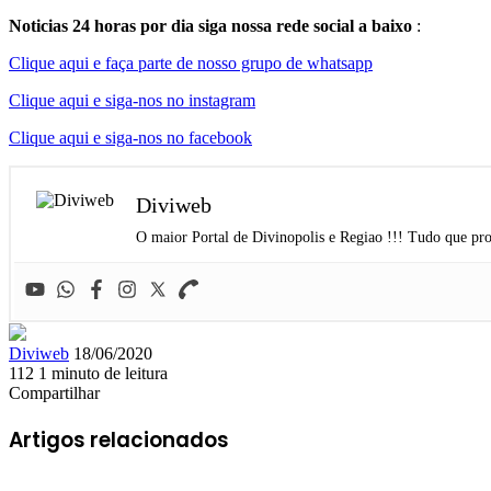
Noticias 24 horas por dia siga nossa rede social a baixo
:
Clique aqui e faça parte de nosso grupo de whatsapp
Clique aqui e siga-nos no instagram
Clique aqui e siga-nos no facebook
Diviweb
O maior Portal de Divinopolis e Regiao !!! Tudo que pro
Mande
Diviweb
18/06/2020
um
112
1 minuto de leitura
Facebook
X
Linkedin
Skype
Messenger
Messenger
WhatsApp
Telegram
e-
Compartilhar
Facebook
X
Linkedin
Skype
Messenger
Messenger
WhatsApp
Telegram
Compartilhar
Imprimir
mail
via
Artigos relacionados
e-
mail