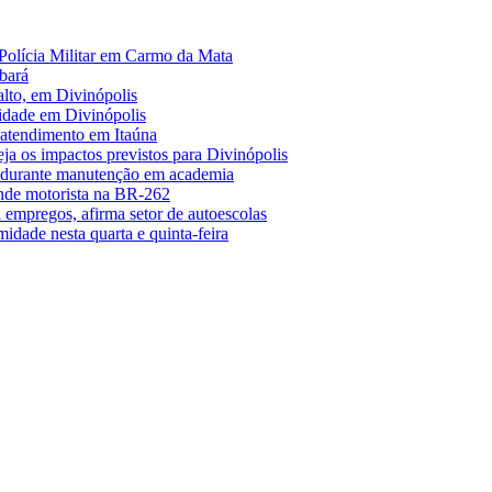
Polícia Militar em Carmo da Mata
bará
alto, em Divinópolis
midade em Divinópolis
 atendimento em Itaúna
a os impactos previstos para Divinópolis
s durante manutenção em academia
nde motorista na BR-262
empregos, afirma setor de autoescolas
midade nesta quarta e quinta-feira