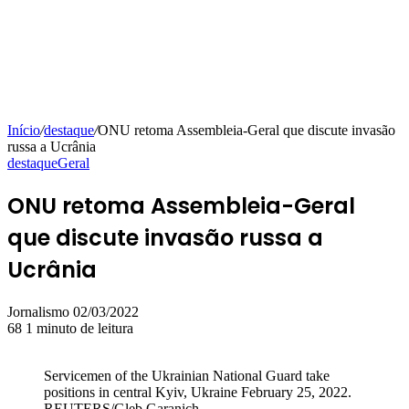
Início
/
destaque
/
ONU retoma Assembleia-Geral que discute invasão
russa a Ucrânia
destaque
Geral
ONU retoma Assembleia-Geral
que discute invasão russa a
Ucrânia
Mande
Jornalismo
02/03/2022
um
68
1 minuto de leitura
e-
mail
Servicemen of the Ukrainian National Guard take
positions in central Kyiv, Ukraine February 25, 2022.
REUTERS/Gleb Garanich