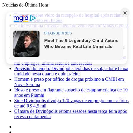
Notícias de Última Hora
Homem quebra vidro da recepção de hospital após reclamar
de atendimento em Itaúna
Ciclone-bomba provoca alerta de vendaval em Minas Gerais;
veja os impactos previstos para Divinópolis
Homem morre após sofrer choque elétrico e cair de oito
metros durante manutenção em academia
PRF apreende 75 mil maços de cigarros contrabandeados e
prende motorista na BR-262
Novas regras da CNH já provocaram perda de cerca de 100
mil empregos, afirma setor de autoescolas
Previsão do tempo: Divinópolis terá dias de sol, calor e baixa
umidade nesta quarta e quinta-feira
Homem é preso por tráfico de drogas próximo a CMEI em
Nova Serrana
Idoso é preso em flagrante suspeito de estuprar criança de 10
anos em Piumhi
Sine Divinópolis divulga 120 vagas de emprego com salários
de até R$ 4,5 mil
Câmara de Divinópolis retoma sessões nesta terça-feira após
recesso parlamentar
Facebook
X