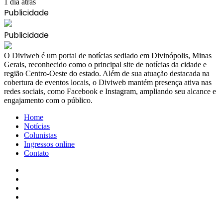
1 dia atrás
Publicidade
Publicidade
​O Diviweb é um portal de notícias sediado em Divinópolis, Minas
Gerais, reconhecido como o principal site de notícias da cidade e
região Centro-Oeste do estado. Além de sua atuação destacada na
cobertura de eventos locais, o Diviweb mantém presença ativa nas
redes sociais, como Facebook e Instagram, ampliando seu alcance e
engajamento com o público.
Home
Notícias
Colunistas
Ingressos online
Contato
Facebook
X
YouTube
Instagram
Facebook
X
WhatsApp
Telegram
Viber