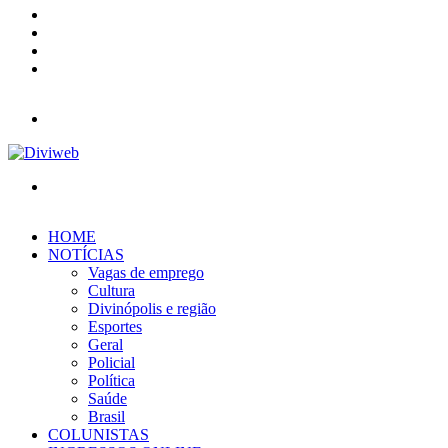
YouTube
Instagram
Entrar
Barra
Lateral
Menu
Procurar
por
HOME
NOTÍCIAS
Vagas de emprego
Cultura
Divinópolis e região
Esportes
Geral
Policial
Política
Saúde
Brasil
COLUNISTAS