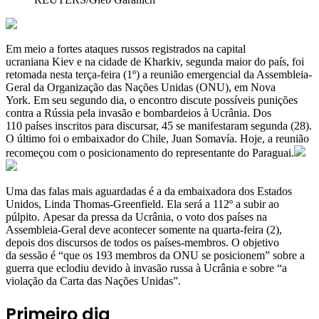
Em meio a fortes ataques russos registrados na capital
ucraniana Kiev e na cidade de Kharkiv, segunda maior do país, foi
retomada nesta terça-feira (1º) a reunião emergencial da Assembleia-
Geral da Organização das Nações Unidas (ONU), em Nova
York. Em seu segundo dia, o encontro discute possíveis punições
contra a Rússia pela invasão e bombardeios à Ucrânia. Dos
110 países inscritos para discursar, 45 se manifestaram segunda (28).
O último foi o embaixador do Chile, Juan Somavía. Hoje, a reunião
recomeçou com o posicionamento do representante do Paraguai.
Uma das falas mais aguardadas é a da embaixadora dos Estados
Unidos, Linda Thomas-Greenfield. Ela será a 112º a subir ao
púlpito. Apesar da pressa da Ucrânia, o voto dos países na
Assembleia-Geral deve acontecer somente na quarta-feira (2),
depois dos discursos de todos os países-membros. O objetivo
da sessão é “que os 193 membros da ONU se posicionem” sobre a
guerra que eclodiu devido à invasão russa à Ucrânia e sobre “a
violação da Carta das Nações Unidas”.
Primeiro dia