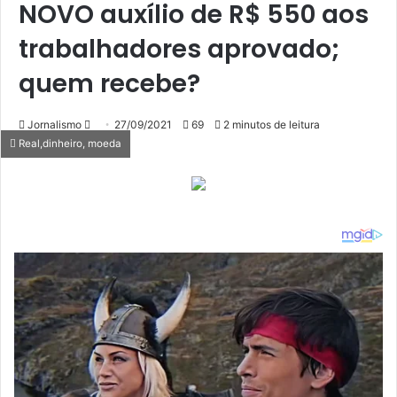
NOVO auxílio de R$ 550 aos
trabalhadores aprovado;
quem recebe?
Mande
Jornalismo
27/09/2021
69
2 minutos de leitura
Real,dinheiro, moeda
um
e-
mail