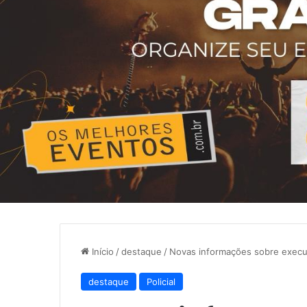
Início
/
destaque
/
Novas informações sobre execu
destaque
Policial