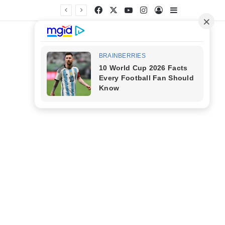
Facebook
X
YouTube
Instagram
Entrar
Barra Latera
s