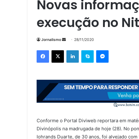
Novas informaç
execução no Nit
Mande
Jornalismo
28/11/2020
um
Facebook
X
Linkedin
Skype
Messenger
e-
mail
Conforme o Portal Diviweb reportara em matér
Divinópolis na madrugada de hoje (28). No pont
Iohrands Duarte, de 30 anos, foi alvejado com