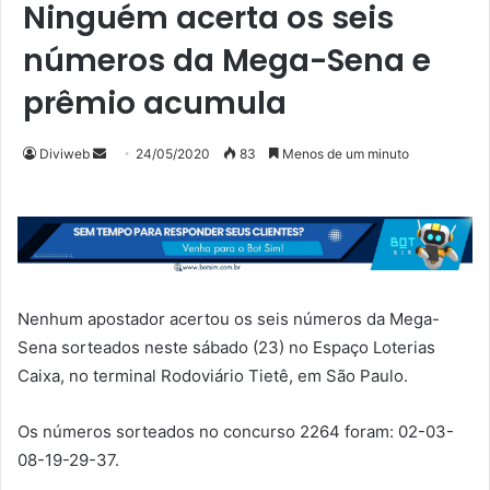
Ninguém acerta os seis
números da Mega-Sena e
prêmio acumula
Mande
Diviweb
24/05/2020
83
Menos de um minuto
um
e-
mail
Nenhum apostador acertou os seis números da Mega-
Sena sorteados neste sábado (23) no Espaço Loterias
Caixa, no terminal Rodoviário Tietê, em São Paulo.
Os números sorteados no concurso 2264 foram: 02-03-
08-19-29-37.