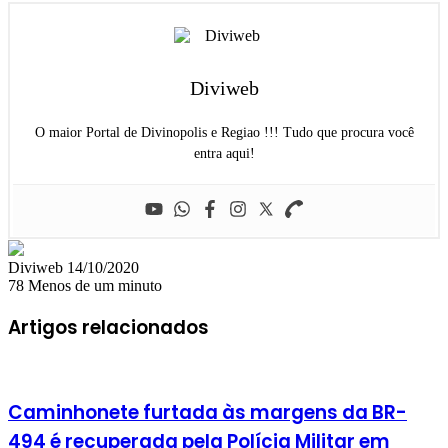
Diviweb
O maior Portal de Divinopolis e Regiao !!! Tudo que procura você
entra aqui!
Mande
Diviweb
14/10/2020
um
78
Menos de um minuto
e-
mail
Artigos relacionados
Caminhonete furtada às margens da BR-
494 é recuperada pela Polícia Militar em