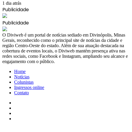
1 dia atrás
Publicidade
Publicidade
​O Diviweb é um portal de notícias sediado em Divinópolis, Minas
Gerais, reconhecido como o principal site de notícias da cidade e
região Centro-Oeste do estado. Além de sua atuação destacada na
cobertura de eventos locais, o Diviweb mantém presença ativa nas
redes sociais, como Facebook e Instagram, ampliando seu alcance e
engajamento com o público.
Home
Notícias
Colunistas
Ingressos online
Contato
Facebook
X
YouTube
Instagram
Facebook
X
WhatsApp
Telegram
Viber