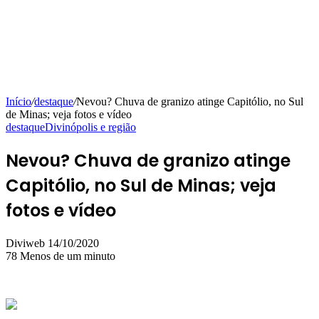
Início
/
destaque
/
Nevou? Chuva de granizo atinge Capitólio, no Sul
de Minas; veja fotos e vídeo
destaque
Divinópolis e região
Nevou? Chuva de granizo atinge
Capitólio, no Sul de Minas; veja
fotos e vídeo
Mande
Diviweb
14/10/2020
um
78
Menos de um minuto
e-
mail