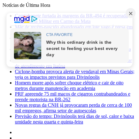
Notícias de Última Hora
Caminhonete furtada às margens da BR-494 é recuperada
pela Polícia Militar em Carmo da Mata
Mãe de recém-nascido abandonado em lote vago é presa em
Sabará
Três pessoas ficam feridas após ataque a facadas no bairro
Planalto, em Divinópolis
Previsão do tempo: fim de semana será de sol, calor e baixa
umidade em Divinópolis
Homem quebra vidro da recepção de hospital após reclamar
de atendimento em Itaúna
Ciclone-bomba provoca alerta de vendaval em Minas Gerais;
veja os impactos previstos para Divinópolis
Homem morre após sofrer choque elétrico e cair de oito
metros durante manutenção em academia
PRF apreende 75 mil maços de cigarros contrabandeados e
prende motorista na BR-262
Novas regras da CNH já provocaram perda de cerca de 100
mil empregos, afirma setor de autoescolas
Previsão do tempo: Divinópolis terá dias de sol, calor e baixa
umidade nesta quarta e quinta-feira
Facebook
X