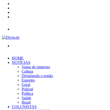
YouTube
Instagram
Entrar
Barra
Lateral
Menu
Procurar
por
HOME
NOTÍCIAS
Vagas de emprego
Cultura
Divinópolis e região
Esportes
Geral
Policial
Política
Saúde
Brasil
COLUNISTAS