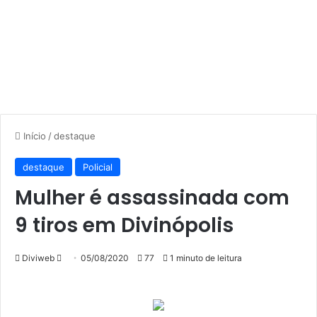
Início
/
destaque
destaque
Policial
Mulher é assassinada com
9 tiros em Divinópolis
Mande
Diviweb
05/08/2020
77
1 minuto de leitura
um
e-
mail