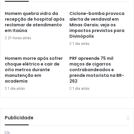
Homem quebra vidro da
Ciclone-bomba provoca
recepção de hospital após
alerta de vendaval em
reclamar de atendimento
Minas Gerais; veja os
em Itaúna
impactos previstos para
Divinópolis
21 horas atrás
1 dia atrás
Homem morre após sofrer
PRF apreende 75 mil
choque elétrico e cair de
maços de cigarros
oito metros durante
contrabandeados e
manutenção em
prende motorista na BR-
academia
262
1 dia atrás
1 dia atrás
Publicidade