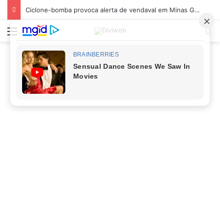
Ciclone-bomba provoca alerta de vendaval em Minas Gerais; veja os impactos previstos para Divinópolis
Menu
Pr