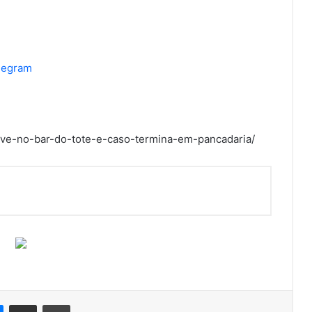
elegram
live-no-bar-do-tote-e-caso-termina-em-pancadaria/
Messenger
Compartilhar via e-mail
Imprimir