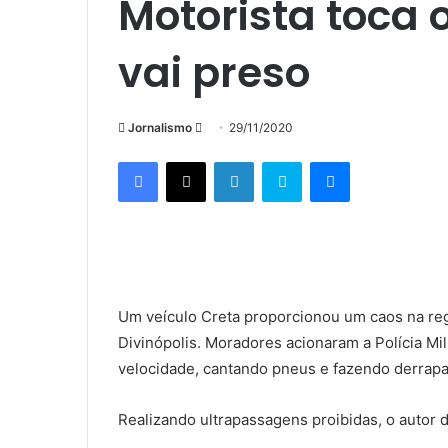
Motorista toca o
vai preso
Mande
Jornalismo
29/11/2020
um
Facebook
X
Linkedin
Skype
Messenger
e-
mail
Um veículo Creta proporcionou um caos na regi
Divinópolis. Moradores acionaram a Polícia Mili
velocidade, cantando pneus e fazendo derrap
Realizando ultrapassagens proibidas, o autor 