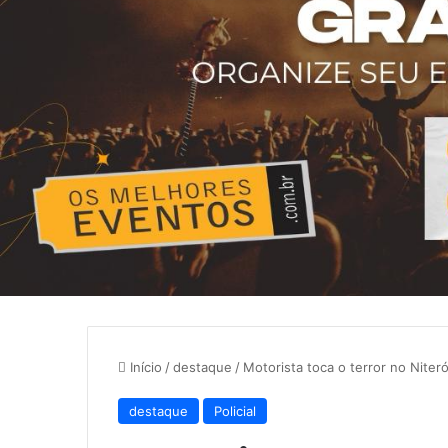
Início
/
destaque
/
Motorista toca o terror no Niteró
destaque
Policial