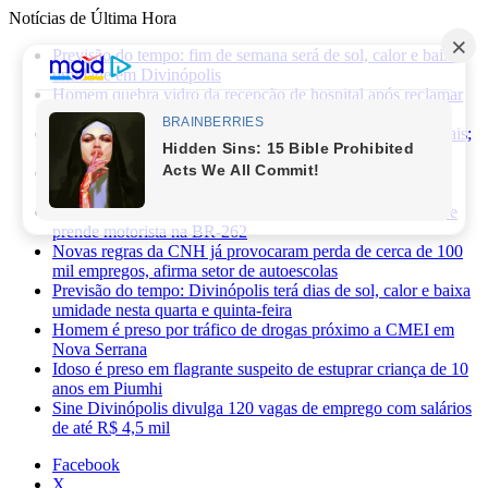
Notícias de Última Hora
Previsão do tempo: fim de semana será de sol, calor e baixa
umidade em Divinópolis
Homem quebra vidro da recepção de hospital após reclamar
de atendimento em Itaúna
Ciclone-bomba provoca alerta de vendaval em Minas Gerais;
veja os impactos previstos para Divinópolis
Homem morre após sofrer choque elétrico e cair de oito
metros durante manutenção em academia
PRF apreende 75 mil maços de cigarros contrabandeados e
prende motorista na BR-262
Novas regras da CNH já provocaram perda de cerca de 100
mil empregos, afirma setor de autoescolas
Previsão do tempo: Divinópolis terá dias de sol, calor e baixa
umidade nesta quarta e quinta-feira
Homem é preso por tráfico de drogas próximo a CMEI em
Nova Serrana
Idoso é preso em flagrante suspeito de estuprar criança de 10
anos em Piumhi
Sine Divinópolis divulga 120 vagas de emprego com salários
de até R$ 4,5 mil
Facebook
X