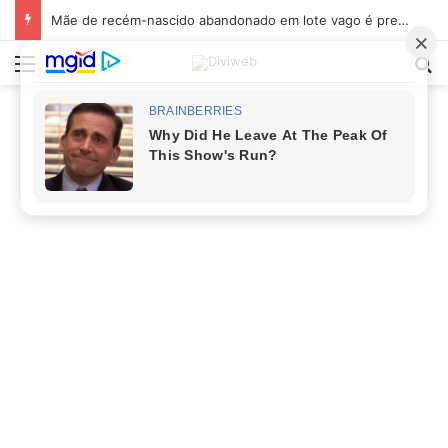
Mãe de recém-nascido abandonado em lote vago é presa em Sabará
Menu
Pr