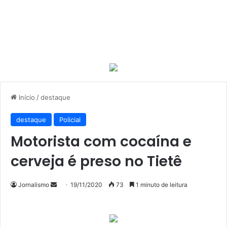
Início
/
destaque
destaque
Policial
Motorista com cocaína e
cerveja é preso no Tietê
Mande
Jornalismo
19/11/2020
73
1 minuto de leitura
um
e-
mail